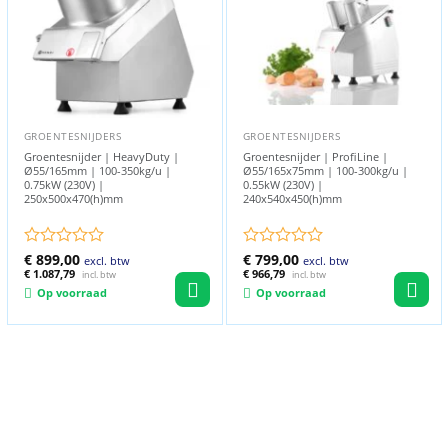
GROENTESNIJDERS
GROENTESNIJDERS
Groentesnijder | HeavyDuty |
Groentesnijder | ProfiLine |
Ø55/165mm | 100-350kg/u |
Ø55/165x75mm | 100-300kg/u |
0.75kW (230V) |
0.55kW (230V) |
250x500x470(h)mm
240x540x450(h)mm
Gewaardeerd
€
899,00
Gewaardeerd
€
799,00
excl. btw
excl. btw
0
€
1.087,79
0
€
966,79
incl. btw
incl. btw
uit
uit
Op voorraad
Op voorraad
5
5