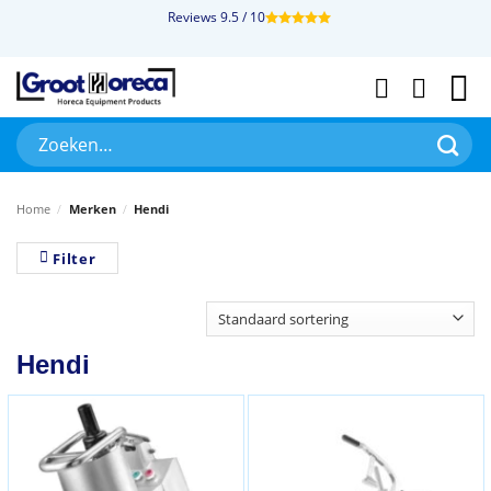
Ga
Reviews 9.5 / 10
naar
inhoud
Zoeken
naar:
Home
/
Merken
/
Hendi
Filter
Hendi