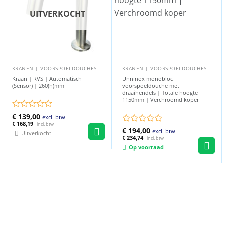
UITVERKOCHT
KRANEN | VOORSPOELDOUCHES
KRANEN | VOORSPOELDOUCHES
Kraan | RVS | Automatisch
Unninox monobloc
(Sensor) | 260(h)mm
voorspoeldouche met
draaihendels | Totale hoogte
1150mm | Verchroomd koper
Gewaardeerd
€
139,00
excl. btw
0
€
168,19
incl. btw
Gewaardeerd
€
194,00
excl. btw
uit
Uitverkocht
0
€
234,74
incl. btw
5
uit
Op voorraad
5