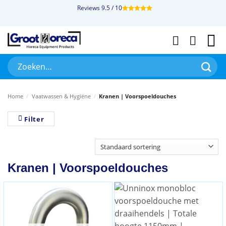
Ga
Reviews 9.5 / 10
naar
inhoud
Zoeken
naar:
Home
/
Vaatwassen & Hygiëne
/
Kranen | Voorspoeldouches
Filter
Kranen | Voorspoeldouches