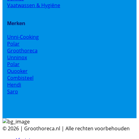
Vaatwassen & Hygiëne
Merken
Unni-Cooking
Polar
Groothoreca
Unninox
Polar
Quooker
Combisteel
Hendi
Saro
© 2026 | Groothoreca.nl | Alle rechten voorbehouden