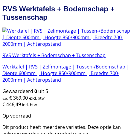
RVS Werktafels + Bodemschap +
Tussenschap
RVS Werktafels + Bodemschap + Tussenschap
Werktafel | RVS | Zelfmontage | Tussen-/Bodemschap |
Diepte 600mm | Hoogte 850/900mm | Breedte 700-
2000mm | Achteropstand
Gewaardeerd
0
uit 5
€
369,00
excl. btw
v.a.
€
446,49
incl. btw
Op voorraad
Dit product heeft meerdere variaties. Deze optie kan
gekozen worden op de productpagina