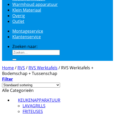
Warmhoud apparatuur
Klein Materiaal
Overig
Outlet
Montageservice
Klantenservice
Zoeken naar:
Home
/
RVS
/
RVS Werktafels
/
RVS Werktafels +
Bodemschap + Tussenschap
Filter
Alle Categorieën
KEUKENAPPARATUUR
LAVAGRILLS
FRITEUSES