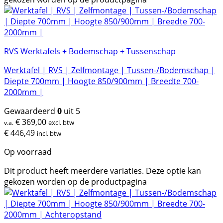
RVS Werktafels + Bodemschap + Tussenschap
Werktafel | RVS | Zelfmontage | Tussen-/Bodemschap |
Diepte 700mm | Hoogte 850/900mm | Breedte 700-
2000mm |
Gewaardeerd
0
uit 5
€
369,00
excl. btw
v.a.
€
446,49
incl. btw
Op voorraad
Dit product heeft meerdere variaties. Deze optie kan
gekozen worden op de productpagina