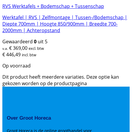
RVS Werktafels + Bodemschap + Tussenschap
Werktafel | RVS | Zelfmontage | Tussen-/Bodemschap |
Diepte 700mm | Hoogte 850/900mm | Breedte 700-
2000mm | Achteropstand
Gewaardeerd
0
uit 5
€
369,00
excl. btw
v.a.
€
446,49
incl. btw
Op voorraad
Dit product heeft meerdere variaties. Deze optie kan
gekozen worden op de productpagina
Over Groot Horeca
Groot Horeca is de online groothandel voor