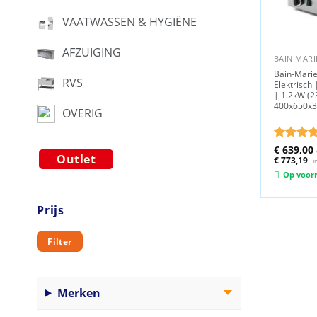
VAATWASSEN & HYGIËNE
AFZUIGING
BAIN MAR
Bain-Marie
RVS
Elektrisch
| 1.2kW (2
400x650x
OVERIG
Oorspron
Gewaard
€
639,00
Outlet
prijs
p
5
uit 5
€
773,19
i
was:
i
Op voor
€ 699,00.
Prijs
Min.
Max.
Filter
prijs
prijs
Merken