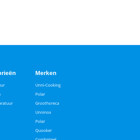
orieën
Merken
uur
Unni-Cooking
n
Polar
ratuur
Groothoreca
Unninox
Polar
Quooker
Combisteel