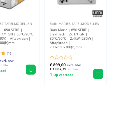
IES TAFELMODELLEN
BAIN MARIES TAFELMODELLEN
 | 650 SERIE |
Bain-Marie | 650 SERIE |
 | 1/1 GN | 30°C/90°C
Elektrisch | 2x 1/1 GN |
30V) | Aftapkraan |
30°C/90°C | 2.4kW (230V) |
300(h)mm
Aftapkraan |
700x650x300(h)mm
(1)
kelijke
Huidige
eerd
excl. btw
rijs
Gewaardeerd
€
899,00
excl. btw
ncl. btw
s:
0
€
1.087,79
incl. btw
raad
€ 639,00.
uit
Op voorraad
5