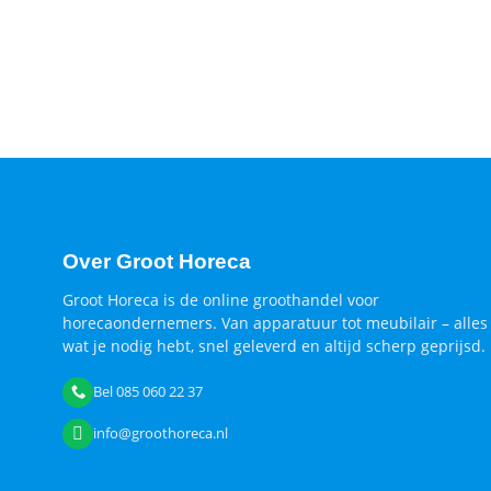
Over Groot Horeca
Groot Horeca is de online groothandel voor
horecaondernemers. Van apparatuur tot meubilair – alles
wat je nodig hebt, snel geleverd en altijd scherp geprijsd.
Bel 085 060 22 37
info@groothoreca.nl