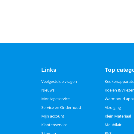
Links
Top categ
Veelgestelde vragen
Keukenapparat
Nieuws
Koelen & Vrieze
Montageservice
Warmhoud appa
Service en Onderhoud
Afzuiging
Mijn account
Klein Materiaal
Klantenservice
Meubilair
Sitemap
RVS