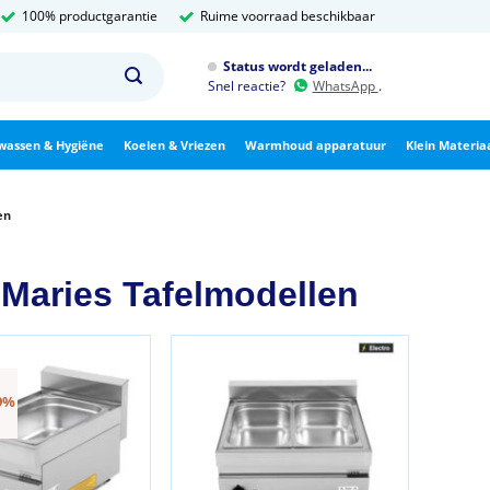
100% productgarantie
Ruime voorraad beschikbaar
Status wordt geladen...
Snel reactie?
WhatsApp
.
wassen & Hygiëne
Koelen & Vriezen
Warmhoud apparatuur
Klein Materia
en
 Maries Tafelmodellen
9%