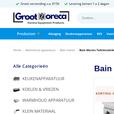
Ga
Gratis verzending v.a. €150
Levering binnen 1 a 2 dagen
naar
Zoeken
inhoud
naar:
Producten
Afzuiging
Keukenapparatuur
RVS
Vaat
Home
/
Warmhoud apparatuur
/
Bain maries
/
Bain Maries Tafelmodell
Alle Categorieën
Bain
KEUKENAPPARATUUR
KOELEN & VRIEZEN
KORTING -
WARMHOUD APPARATUUR
KLEIN MATERIAAL