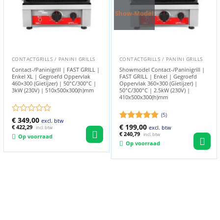
Show-Model
CONTACTGRILLS / PANINI GRILLS
CONTACTGRILLS / PANINI GRILLS
Contact-/Paninigrill | FAST GRILL |
Showmodel Contact-/Paninigrill |
Enkel XL | Gegroefd Oppervlak
FAST GRILL | Enkel | Gegroefd
460×300 (Gietijzer) | 50°C/300°C |
Oppervlak 360×300 (Gietijzer) |
3kW (230V) | 510x500x300(h)mm
50°C/300°C | 2.5kW (230V) |
410x500x300(h)mm
(5)
Gewaardeerd
€
349,00
excl. btw
Oorspronkelijke
Huidige
Gewaardeerd
€
199,00
0
€
422,29
excl. btw
incl. btw
prijs
prijs
5
€
240,79
uit 5
uit
incl. btw
Op voorraad
was:
is:
5
Op voorraad
€ 314,00.
€ 199,00.