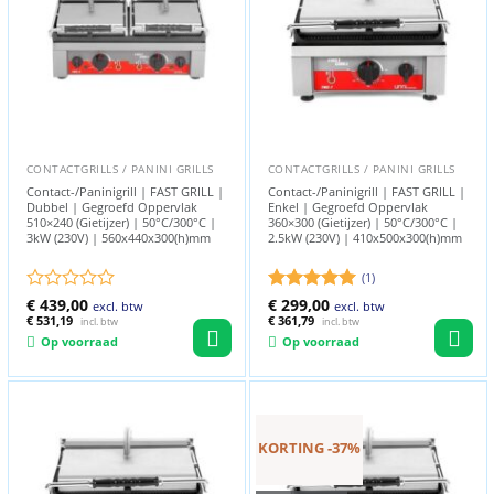
CONTACTGRILLS / PANINI GRILLS
CONTACTGRILLS / PANINI GRILLS
Contact-/Paninigrill | FAST GRILL |
Contact-/Paninigrill | FAST GRILL |
Dubbel | Gegroefd Oppervlak
Enkel | Gegroefd Oppervlak
510×240 (Gietijzer) | 50°C/300°C |
360×300 (Gietijzer) | 50°C/300°C |
3kW (230V) | 560x440x300(h)mm
2.5kW (230V) | 410x500x300(h)mm
(1)
Gewaardeerd
€
439,00
Gewaardeerd
€
299,00
excl. btw
excl. btw
0
€
531,19
5
€
361,79
uit 5
incl. btw
incl. btw
uit
Op voorraad
Op voorraad
5
KORTING -37%