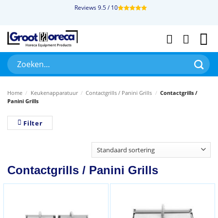
Ga
Reviews 9.5 / 10
naar
inhoud
Zoeken
naar:
Home
/
Keukenapparatuur
/
Contactgrills / Panini Grills
/
Contactgrills /
Panini Grills
Filter
Contactgrills / Panini Grills