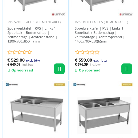
RVS SPOELTAFELS (DEMONTABEL)
RVS SPOELTAFELS (DEMONTABEL)
Spoelwerktafel | RVS | Links 1
Spoelwerktafel | RVS | Links 1
Spoelbak + Bodemschap |
Spoelbak + Bodemschap |
Zelfmontage | Achteropstand |
Zelfmontage | Achteropstand |
1200x700x850(h)mm
1400x700x850(h)mm
Gewaardeerd
€
529,00
Gewaardeerd
€
559,00
excl. btw
excl. btw
0
€
640,09
0
€
676,39
incl. btw
incl. btw
uit
uit
Op voorraad
Op voorraad
5
5