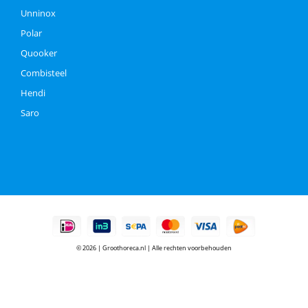
Unninox
Polar
Quooker
Combisteel
Hendi
Saro
© 2026 | Groothoreca.nl | Alle rechten voorbehouden