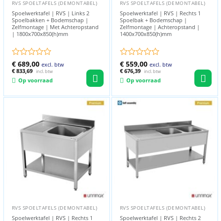
RVS SPOELTAFELS (DEMONTABEL)
RVS SPOELTAFELS (DEMONTABEL)
Spoelwerktafel | RVS | Links 2
Spoelwerktafel | RVS | Rechts 1
Spoelbakken + Bodemschap |
Spoelbak + Bodemschap |
Zelfmontage | Met Achteropstand
Zelfmontage | Achteropstand |
| 1800x700x850(h)mm
1400x700x850(h)mm
Gewaardeerd
€
689,00
Gewaardeerd
€
559,00
excl. btw
excl. btw
0
€
833,69
0
€
676,39
incl. btw
incl. btw
uit
uit
Op voorraad
Op voorraad
5
5
RVS SPOELTAFELS (DEMONTABEL)
RVS SPOELTAFELS (DEMONTABEL)
Spoelwerktafel | RVS | Rechts 1
Spoelwerktafel | RVS | Rechts 2