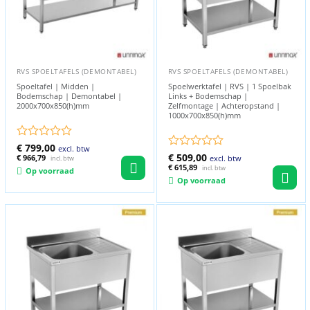
RVS SPOELTAFELS (DEMONTABEL)
RVS SPOELTAFELS (DEMONTABEL)
Spoeltafel | Midden |
Spoelwerktafel | RVS | 1 Spoelbak
Bodemschap | Demontabel |
Links + Bodemschap |
2000x700x850(h)mm
Zelfmontage | Achteropstand |
1000x700x850(h)mm
Gewaardeerd
€
799,00
excl. btw
Gewaardeerd
€
509,00
0
€
966,79
excl. btw
incl. btw
0
€
615,89
uit
incl. btw
Op voorraad
uit
5
Op voorraad
5