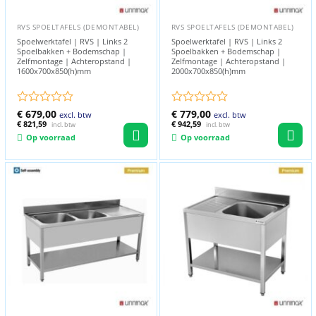
RVS SPOELTAFELS (DEMONTABEL)
RVS SPOELTAFELS (DEMONTABEL)
Spoelwerktafel | RVS | Links 2
Spoelwerktafel | RVS | Links 2
Spoelbakken + Bodemschap |
Spoelbakken + Bodemschap |
Zelfmontage | Achteropstand |
Zelfmontage | Achteropstand |
1600x700x850(h)mm
2000x700x850(h)mm
Gewaardeerd
€
679,00
Gewaardeerd
€
779,00
excl. btw
excl. btw
0
€
821,59
0
€
942,59
incl. btw
incl. btw
uit
uit
Op voorraad
Op voorraad
5
5