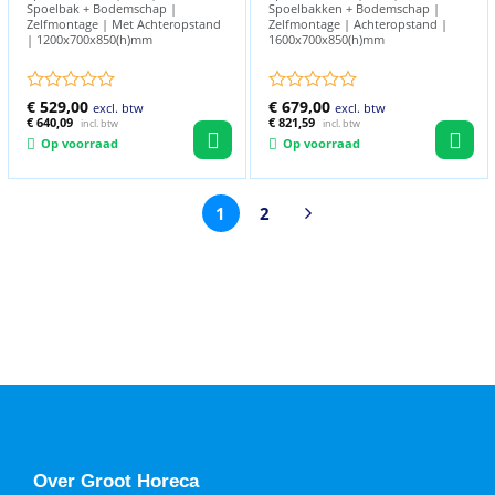
Spoelbak + Bodemschap |
Spoelbakken + Bodemschap |
Zelfmontage | Met Achteropstand
Zelfmontage | Achteropstand |
| 1200x700x850(h)mm
1600x700x850(h)mm
Gewaardeerd
€
529,00
Gewaardeerd
€
679,00
excl. btw
excl. btw
0
€
640,09
0
€
821,59
incl. btw
incl. btw
uit
uit
Op voorraad
Op voorraad
5
5
1
2
Over Groot Horeca