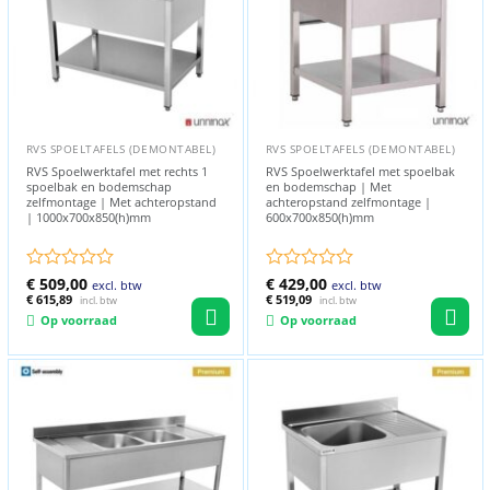
RVS SPOELTAFELS (DEMONTABEL)
RVS SPOELTAFELS (DEMONTABEL)
RVS Spoelwerktafel met rechts 1
RVS Spoelwerktafel met spoelbak
spoelbak en bodemschap
en bodemschap | Met
zelfmontage | Met achteropstand
achteropstand zelfmontage |
| 1000x700x850(h)mm
600x700x850(h)mm
Gewaardeerd
€
509,00
Gewaardeerd
€
429,00
excl. btw
excl. btw
0
€
615,89
0
€
519,09
incl. btw
incl. btw
uit
uit
Op voorraad
Op voorraad
5
5