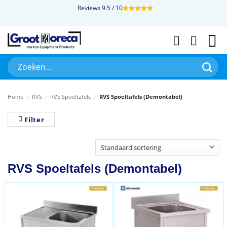
Ga
Reviews 9.5 / 10
naar
inhoud
Zoeken
naar:
Home
/
RVS
/
RVS Spoeltafels
/
RVS Spoeltafels (Demontabel)
Filter
RVS Spoeltafels (Demontabel)