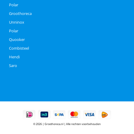
Polar
Groothoreca
Unninox
Polar
Quooker
Combisteel
Hendi
Saro
© 2026 | Groothoreca.nl | Alle rechten voorbehouden