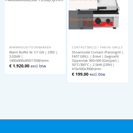
Show-Model
WARMHOUD-TOONBANKEN
CONTACTGRILLS / PANINI GRILLS
Warm Buffet 4x 1/1 GN | 230V |
Showmodel Contact-/Paninigrill |
3,02kW |
FAST GRILL | Enkel | Gegroefd
1400x800x850/1350(h)mm
Oppervlak 360×300 (Gietijzer) |
50°C/300°C | 2.5kW (230V) |
€
1.920,00
excl. btw
410x500x300(h)mm
Oorspronkelijke
Huidige
€
199,00
excl. btw
prijs
prijs
was:
is:
€ 314,00.
€ 199,00.