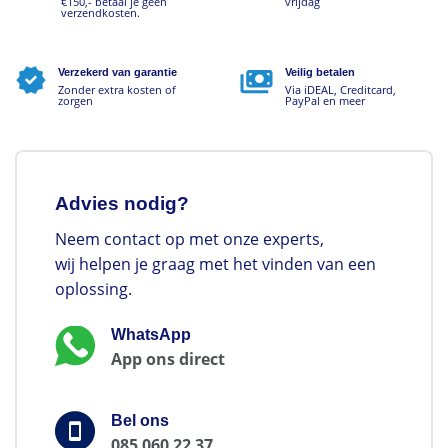
€150,- betaal je geen
vrijdag
verzendkosten.
Verzekerd van garantie
Veilig betalen
Zonder extra kosten of
Via iDEAL, Creditcard,
zorgen
PayPal en meer
Advies nodig?
Neem contact op met onze experts,
wij helpen je graag met het vinden van een
oplossing.
WhatsApp
App ons direct
Bel ons
085 060 22 37