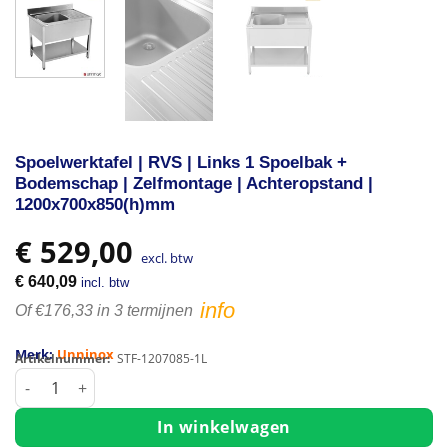
Spoelwerktafel | RVS | Links 1 Spoelbak +
Bodemschap | Zelfmontage | Achteropstand |
1200x700x850(h)mm
€
529,00
excl. btw
€
640,09
incl. btw
info
Of €176,33 in 3 termijnen
Merk:
Unninox
Artikelnummer:
STF-1207085-1L
Spoelwerktafel | RVS | Links 1 Spoelbak + Bodemschap | Zel
In winkelwagen