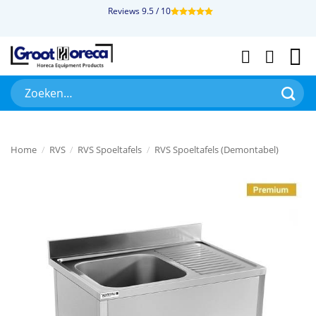
Ga
Reviews 9.5 / 10
naar
inhoud
Zoeken
naar:
Home
/
RVS
/
RVS Spoeltafels
/
RVS Spoeltafels (Demontabel)