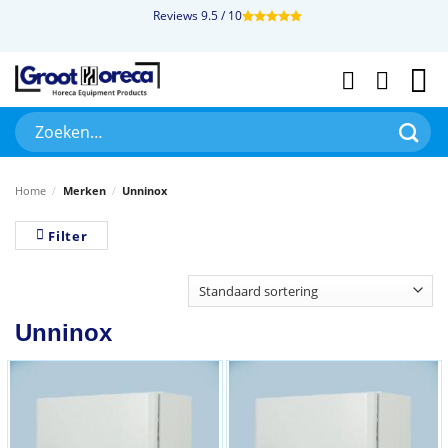
Ga
Reviews 9.5 / 10
naar
inhoud
Zoeken
naar:
Home
/
Merken
/
Unninox
Filter
Unninox