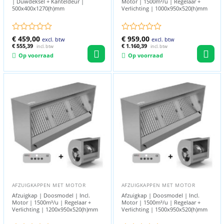
| Duwdeksel + Kanteldeur |
Motor | 1500m³/u | Regelaar +
500x400x1270(h)mm
Verlichting | 1000x950x520(h)mm
Gewaardeerd
€
459,00
Gewaardeerd
€
959,00
excl. btw
excl. btw
0
€
555,39
0
€
1.160,39
incl. btw
incl. btw
uit
uit
Op voorraad
Op voorraad
5
5
AFZUIGKAPPEN MET MOTOR
AFZUIGKAPPEN MET MOTOR
Afzuigkap | Doosmodel | Incl.
Afzuigkap | Doosmodel | Incl.
Motor | 1500m³/u | Regelaar +
Motor | 1500m³/u | Regelaar +
Verlichting | 1200x950x520(h)mm
Verlichting | 1500x950x520(h)mm