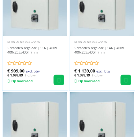
STANDENREGELAARS
STANDENREGELAARS
5 standen regelaar | 11A | 400V |
5 standen regelaar | 14A | 400V |
400x235x430(h)mm
400x235x430(h)mm
Gewaardeerd
€
909,00
Gewaardeerd
€
1.139,00
excl. btw
excl. btw
0
€
1.099,89
0
€
1.378,19
incl. btw
incl. btw
uit
uit
Op voorraad
Op voorraad
5
5