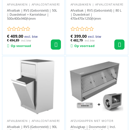
AFVALBAKKEN | AFVALCONTAINERS
AFVALBAKKEN | AFVALCONTAINERS
Afvalbak | RVS (Geborsteld) | 50L
Afvalbak | RVS (Geborsteld) | 80 L
| Duwdeksel + Kanteldeur |
| Duwdeksel |
500x400x940(h)mm
470x470x1250(h)mm
Gewaardeerd
€
409,00
Gewaardeerd
€
399,00
excl. btw
excl. btw
0
€
494,89
0
€
482,79
incl. btw
incl. btw
uit
uit
Op voorraad
Op voorraad
5
5
AFVALBAKKEN | AFVALCONTAINERS
AFZUIGKAPPEN MET MOTOR
Afvalbak | RVS (Geborsteld) | 90L
Afzuigkap | Doosmodel | Incl.