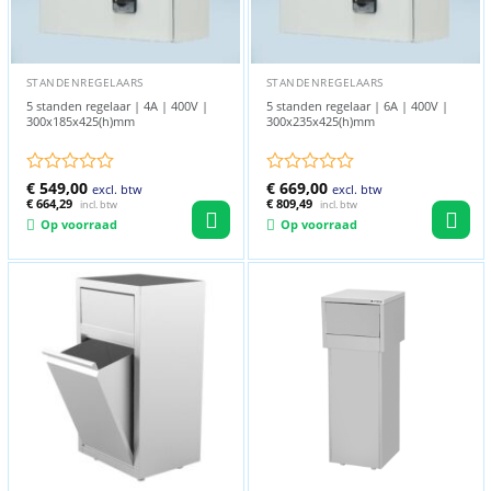
STANDENREGELAARS
STANDENREGELAARS
5 standen regelaar | 4A | 400V |
5 standen regelaar | 6A | 400V |
300x185x425(h)mm
300x235x425(h)mm
Gewaardeerd
€
549,00
Gewaardeerd
€
669,00
excl. btw
excl. btw
0
€
664,29
0
€
809,49
incl. btw
incl. btw
uit
uit
Op voorraad
Op voorraad
5
5