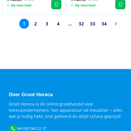
incl. btw
incl. btw
uit
uit
Op voorraad
Op voorraad
5
5
1
2
3
4
…
32
33
34
Over Groot Horeca
Groot Horeca is de online groothandel voor
horecaondernemers. Van apparatuur tot meubilair – alles
wat je nodig hebt, snel geleverd en altijd scherp geprijsd.
Bel 085 060 22 37