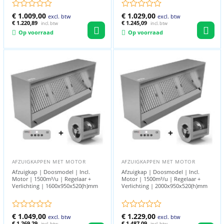
Gewaardeerd
€
1.009,00
Gewaardeerd
€
1.029,00
excl. btw
excl. btw
0
€
1.220,89
0
€
1.245,09
incl. btw
incl. btw
uit
uit
Op voorraad
Op voorraad
5
5
AFZUIGKAPPEN MET MOTOR
AFZUIGKAPPEN MET MOTOR
Afzuigkap | Doosmodel | Incl.
Afzuigkap | Doosmodel | Incl.
Motor | 1500m³/u | Regelaar +
Motor | 1500m³/u | Regelaar +
Verlichting | 1600x950x520(h)mm
Verlichting | 2000x950x520(h)mm
Gewaardeerd
€
1.049,00
Gewaardeerd
€
1.229,00
excl. btw
excl. btw
0
€
1.269,29
0
€
1.487,09