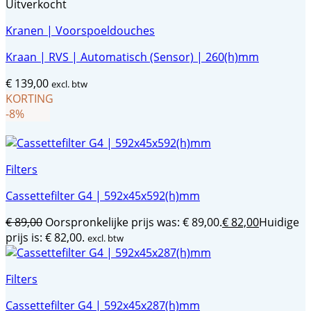
Uitverkocht
Kranen | Voorspoeldouches
Kraan | RVS | Automatisch (Sensor) | 260(h)mm
€
139,00
excl. btw
KORTING
-8%
Filters
Cassettefilter G4 | 592x45x592(h)mm
€
89,00
Oorspronkelijke prijs was: € 89,00.
€
82,00
Huidige
prijs is: € 82,00.
excl. btw
Filters
Cassettefilter G4 | 592x45x287(h)mm