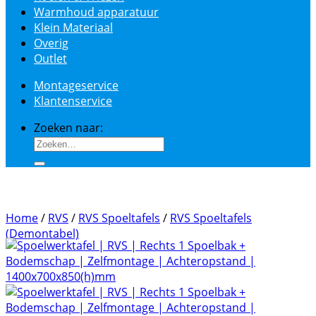
Warmhoud apparatuur
Klein Materiaal
Overig
Outlet
Montageservice
Klantenservice
Zoeken naar:
Home
/
RVS
/
RVS Spoeltafels
/
RVS Spoeltafels
(Demontabel)