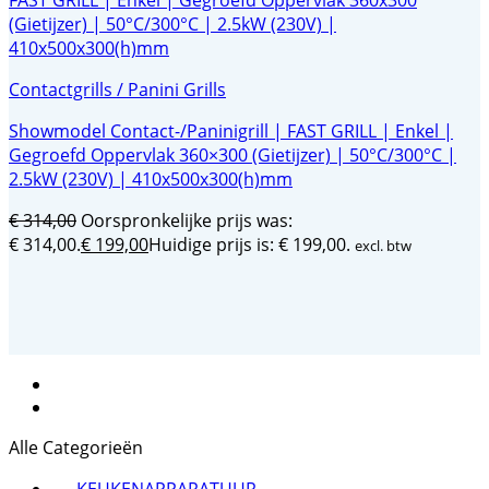
Contactgrills / Panini Grills
Showmodel Contact-/Paninigrill | FAST GRILL | Enkel |
Gegroefd Oppervlak 360×300 (Gietijzer) | 50°C/300°C |
2.5kW (230V) | 410x500x300(h)mm
€
314,00
Oorspronkelijke prijs was:
€ 314,00.
€
199,00
Huidige prijs is: € 199,00.
excl. btw
Alle Categorieën
KEUKENAPPARATUUR