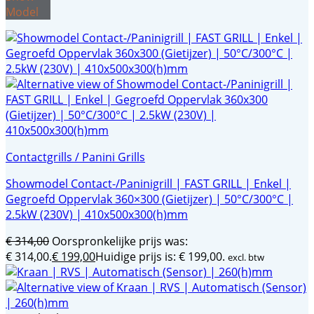
Model
Contactgrills / Panini Grills
Showmodel Contact-/Paninigrill | FAST GRILL | Enkel |
Gegroefd Oppervlak 360×300 (Gietijzer) | 50°C/300°C |
2.5kW (230V) | 410x500x300(h)mm
€
314,00
Oorspronkelijke prijs was:
€ 314,00.
€
199,00
Huidige prijs is: € 199,00.
excl. btw