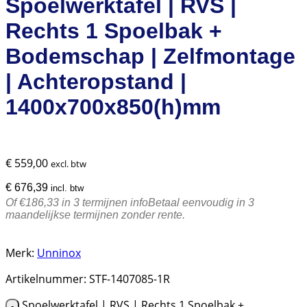
Spoelwerktafel | RVS |
Rechts 1 Spoelbak +
Bodemschap | Zelfmontage
| Achteropstand |
1400x700x850(h)mm
€
559,00
excl. btw
€
676,39
incl. btw
Of €186,33 in 3 termijnen
info
Betaal eenvoudig in 3
maandelijkse termijnen zonder rente.
Merk:
Unninox
Artikelnummer:
STF-1407085-1R
Spoelwerktafel | RVS | Rechts 1 Spoelbak +