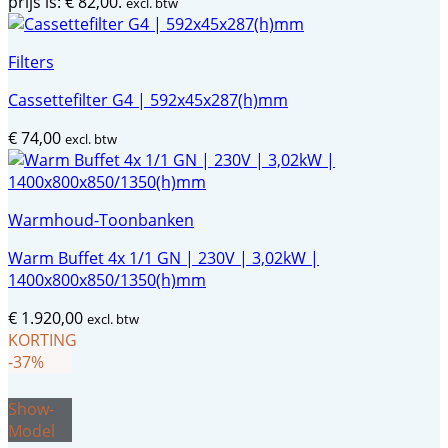
prijs is: € 82,00.
excl. btw
Filters
Cassettefilter G4 | 592x45x287(h)mm
€
74,00
excl. btw
Warmhoud-Toonbanken
Warm Buffet 4x 1/1 GN | 230V | 3,02kW |
1400x800x850/1350(h)mm
€
1.920,00
excl. btw
KORTING
-37%
Show-
Model