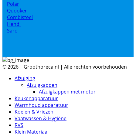
Polar
Quooker
Combisteel
Hendi
Saro
© 2026 | Groothoreca.nl | Alle rechten voorbehouden
Afzuiging
Afzuigkappen
Afzuigkappen met motor
Keukenapparatuur
Warmhoud apparatuur
Koelen & Vriezen
Vaatwassen & Hygiëne
RVS
Klein Materiaal