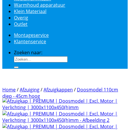
Warmhoud apparatuur
Klein Materiaal
Overig
Outlet
Montageservice
Klantenservice
Zoeken naar:
Home
/
Afzuiging
/
Afzuigkappen
/
Doosmodel 110cm
diep - 45cm hoog