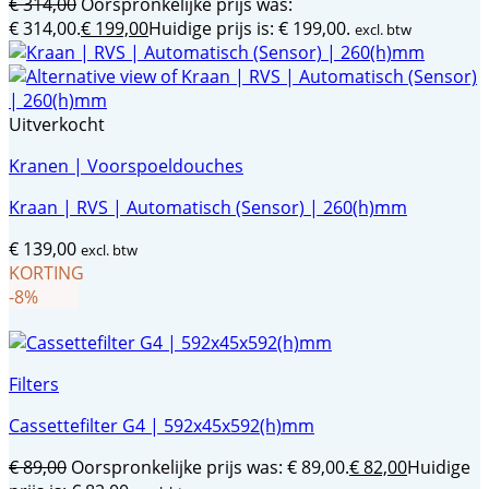
€
314,00
Oorspronkelijke prijs was:
€ 314,00.
€
199,00
Huidige prijs is: € 199,00.
excl. btw
Uitverkocht
Kranen | Voorspoeldouches
Kraan | RVS | Automatisch (Sensor) | 260(h)mm
€
139,00
excl. btw
KORTING
-8%
Filters
Cassettefilter G4 | 592x45x592(h)mm
€
89,00
Oorspronkelijke prijs was: € 89,00.
€
82,00
Huidige