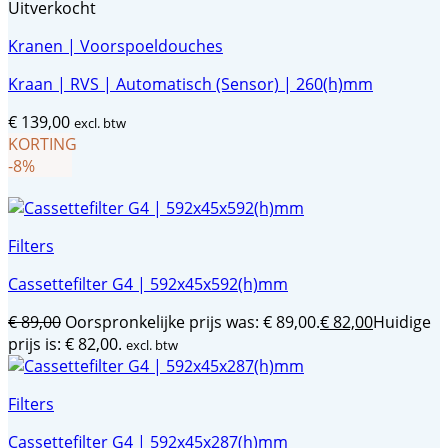
Uitverkocht
Kranen | Voorspoeldouches
Kraan | RVS | Automatisch (Sensor) | 260(h)mm
€
139,00
excl. btw
KORTING
-8%
Filters
Cassettefilter G4 | 592x45x592(h)mm
€
89,00
Oorspronkelijke prijs was: € 89,00.
€
82,00
Huidige
prijs is: € 82,00.
excl. btw
Filters
Cassettefilter G4 | 592x45x287(h)mm