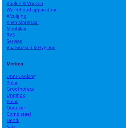
Koelen & Vriezen
Warmhoud apparatuur
Afzuiging
Klein Materiaal
Meubilair
RVS
Servies
Vaatwassen & Hygiëne
Merken
Unni-Cooking
Polar
Groothoreca
Unninox
Polar
Quooker
Combisteel
Hendi
Saro