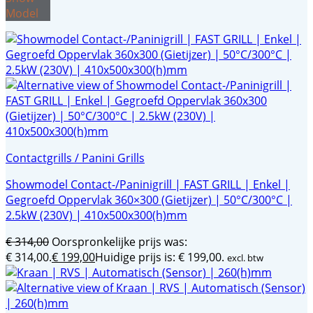
Model
Contactgrills / Panini Grills
Showmodel Contact-/Paninigrill | FAST GRILL | Enkel |
Gegroefd Oppervlak 360×300 (Gietijzer) | 50°C/300°C |
2.5kW (230V) | 410x500x300(h)mm
€
314,00
Oorspronkelijke prijs was:
€ 314,00.
€
199,00
Huidige prijs is: € 199,00.
excl. btw