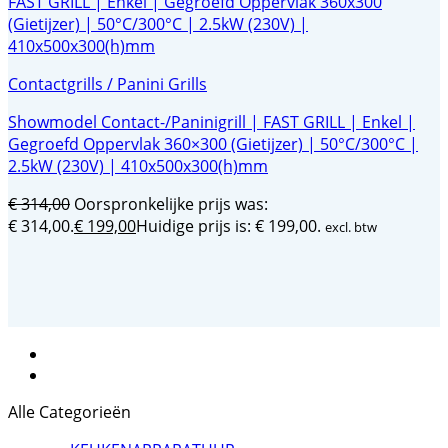
Contactgrills / Panini Grills
Showmodel Contact-/Paninigrill | FAST GRILL | Enkel |
Gegroefd Oppervlak 360×300 (Gietijzer) | 50°C/300°C |
2.5kW (230V) | 410x500x300(h)mm
€
314,00
Oorspronkelijke prijs was:
€ 314,00.
€
199,00
Huidige prijs is: € 199,00.
excl. btw
Alle Categorieën