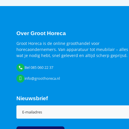
Over Groot Horeca
Groot Horeca is de online groothandel voor
horecaondernemers. Van apparatuur tot meubilair – alles
wat je nodig hebt, snel geleverd en altijd scherp geprijsd.
Bel 085 060 22 37
info@groothoreca.nl
Nieuwsbrief
E-
mailadres
(Vereist)