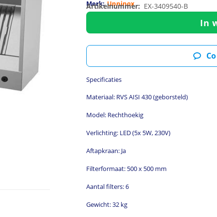
Merk:
Unninox
Artikelnummer:
EX-3409540-B
In 
Co
Specificaties
Materiaal: RVS AISI 430 (geborsteld)
Model: Rechthoekig
Verlichting: LED (5x 5W, 230V)
Aftapkraan: Ja
Filterformaat: 500 x 500 mm
Aantal filters: 6
Gewicht: 32 kg