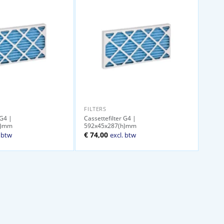
FILTERS
 G4 |
Cassettefilter G4 |
h)mm
592x45x287(h)mm
ijke
ige
€
74,00
. btw
excl. btw
00.