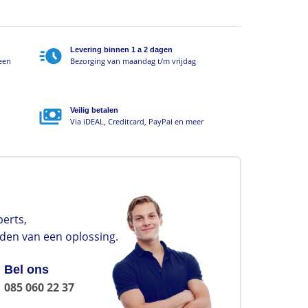
Levering binnen 1 a 2 dagen
geen
Bezorging van maandag t/m vrijdag
Veilig betalen
Via iDEAL, Creditcard, PayPal en meer
erts,
nden van een oplossing.
Bel ons
085 060 22 37