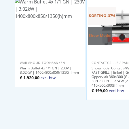
KORTING -37%
Show-Model
WARMHOUD-TOONBANKEN
CONTACTGRILLS / PANI
Warm Buffet 4x 1/1 GN | 230V |
Showmodel Contact-/Pan
3,02kW | 1400x800x850/1350(h)mm
FAST GRILL | Enkel | G
Oppervlak 360×300 (Gie
€
1.920,00
excl. btw
50°C/300°C | 2.5kW (2
410x500x300(h)mm
Oorspronkelijke
Huidige
€
199,00
excl. btw
prijs
prijs
was:
is:
€ 314,00.
€ 199,00.