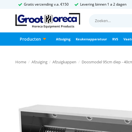
Ga
Gratis verzending v.a. €150
Levering binnen 1 a 2 dagen
naar
Zoeken
inhoud
naar:
Producten
Afzuiging
Keukenapparatuur
RVS
Vaat
Home
/
Afzuiging
/
Afzuigkappen
/
Doosmodel 95cm diep - 40c