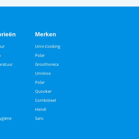
orieën
Merken
uur
Unni-Cooking
n
Polar
ratuur
Groothoreca
Unninox
Polar
Quooker
Combisteel
Hendi
ygiëne
Saro