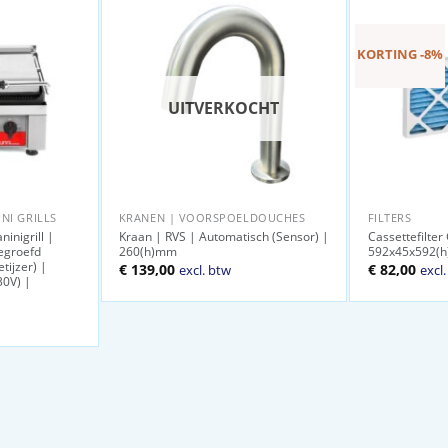
KORTING -8%
UITVERKOCHT
NI GRILLS
KRANEN | VOORSPOELDOUCHES
FILTERS
inigrill |
Kraan | RVS | Automatisch (Sensor) |
Cassettefilter
egroefd
260(h)mm
592x45x592(
tijzer) |
Oorspronkel
Huid
€
139,00
€
82,00
excl. btw
excl
30V) |
prijs
prijs
was:
is:
€ 89,00.
€ 82,