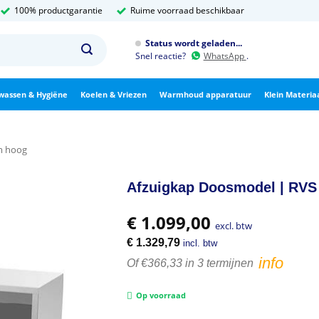
100% productgarantie
Ruime voorraad beschikbaar
Status wordt geladen...
Snel reactie?
WhatsApp
.
wassen & Hygiëne
Koelen & Vriezen
Warmhoud apparatuur
Klein Materia
m hoog
Afzuigkap Doosmodel | RVS
€
1.099,00
excl. btw
€
1.329,79
incl. btw
info
Of €366,33 in 3 termijnen
Op voorraad