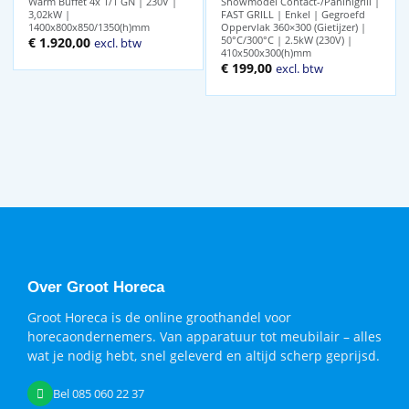
Warm Buffet 4x 1/1 GN | 230V |
Showmodel Contact-/Paninigrill |
3,02kW |
FAST GRILL | Enkel | Gegroefd
1400x800x850/1350(h)mm
Oppervlak 360×300 (Gietijzer) |
50°C/300°C | 2.5kW (230V) |
€
1.920,00
excl. btw
410x500x300(h)mm
Oorspronkelijke
Huidige
€
199,00
excl. btw
prijs
prijs
was:
is:
€ 314,00.
€ 199,00.
Over Groot Horeca
Groot Horeca is de online groothandel voor
horecaondernemers. Van apparatuur tot meubilair – alles
wat je nodig hebt, snel geleverd en altijd scherp geprijsd.
Bel 085 060 22 37