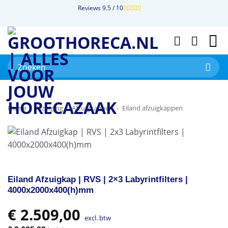
Ga
Reviews 9.5 / 10
naar
inhoud
Zoeken
naar:
Home
/
Afzuiging
/
Afzuigkappen
/
Eiland afzuigkappen
Eiland Afzuigkap | RVS | 2×3 Labyrintfilters |
4000x2000x400(h)mm
€
2.509,00
excl. btw