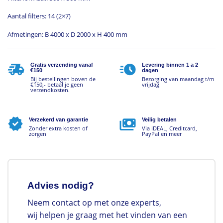
Aantal filters: 14 (2×7)
Afmetingen: B 4000 x D 2000 x H 400 mm
Gratis verzending vanaf
Levering binnen 1 a 2
€150
dagen
Bij bestellingen boven de
Bezorging van maandag t/m
€150,- betaal je geen
vrijdag
verzendkosten.
Verzekerd van garantie
Veilig betalen
Zonder extra kosten of
Via iDEAL, Creditcard,
zorgen
PayPal en meer
Advies nodig?
Neem contact op met onze experts,
wij helpen je graag met het vinden van een