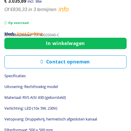
€
3.035,89
incl. btw
info
Of €836,33 in 3 termijnen
Op voorraad
Merk:
Unni-Cooking
Artikelnummer:
EX-40020040-C
In winkelwagen
Contact opnemen
Specificaties
Uitvoering: Rechthoekig model
Materiaal: RVS AISI 430 (geborsteld)
Verlichting: LED (10x 5W, 230V)
Vetopvang: Druppelvrij, hermetisch afgesloten kanaal
Filterformaat: 500 x 500 mm