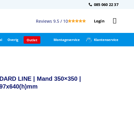
085 060 22 37
Reviews 9.5 / 10
Login
al
Overig
Montageservice
Klantenservice
Outlet
DARD LINE | Mand 350×350 |
497x640(h)mm