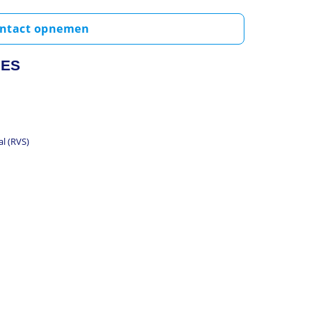
ntact opnemen
IES
al (RVS)