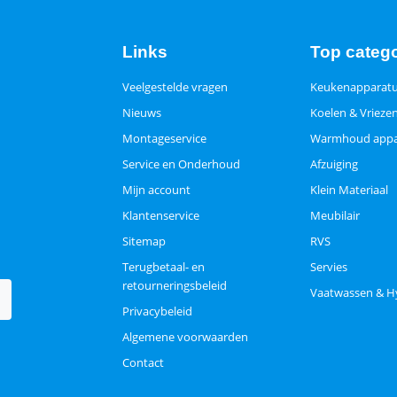
Links
Top categ
Veelgestelde vragen
Keukenapparat
Nieuws
Koelen & Vrieze
Montageservice
Warmhoud appa
Service en Onderhoud
Afzuiging
Mijn account
Klein Materiaal
Klantenservice
Meubilair
Sitemap
RVS
Terugbetaal- en
Servies
retourneringsbeleid
Vaatwassen & H
Privacybeleid
Algemene voorwaarden
Contact