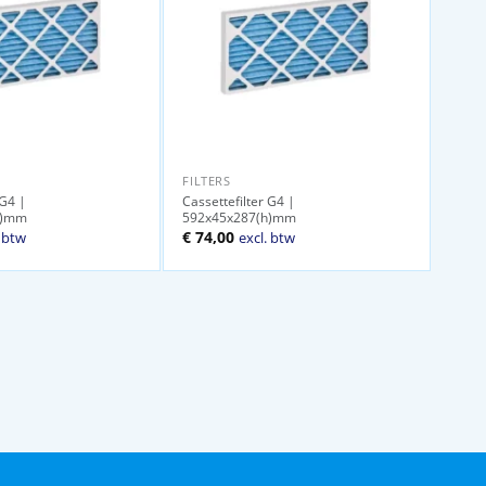
FILTERS
 G4 |
Cassettefilter G4 |
h)mm
592x45x287(h)mm
ijke
ige
€
74,00
. btw
excl. btw
00.