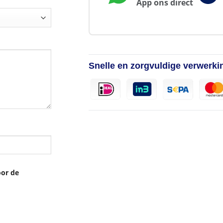
App ons direct
Snelle en zorgvuldige verwerki
oor de