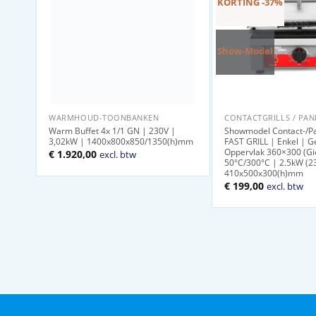
KORTING -37%
Show-Model
WARMHOUD-TOONBANKEN
CONTACTGRILLS / PANI
Warm Buffet 4x 1/1 GN | 230V |
Showmodel Contact-/Pan
3,02kW | 1400x800x850/1350(h)mm
FAST GRILL | Enkel | G
Oppervlak 360×300 (Gie
€
1.920,00
excl. btw
50°C/300°C | 2.5kW (2
410x500x300(h)mm
Oorspronkelijke
Huidige
€
199,00
excl. btw
prijs
prijs
was:
is:
€ 314,00.
€ 199,00.