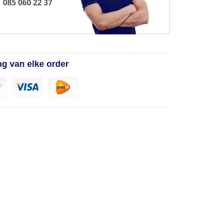
085 060 22 37
ng van elke order