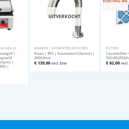
KORTING -8%
UITVERKOCHT
NI GRILLS
KRANEN | VOORSPOELDOUCHES
FILTERS
inigrill |
Kraan | RVS | Automatisch (Sensor) |
Cassettefilter
egroefd
260(h)mm
592x45x592(
tijzer) |
Oorspronkel
Huid
€
139,00
€
82,00
excl. btw
excl
30V) |
prijs
prijs
was:
is:
€ 89,00.
€ 82,