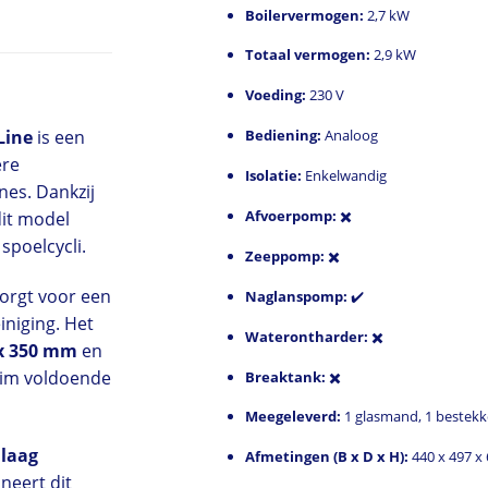
Boilervermogen:
2,7 kW
Totaal vermogen:
2,9 kW
Voeding:
230 V
Bediening:
Analoog
Line
is een
ere
Isolatie:
Enkelwandig
nes. Dankzij
Afvoerpomp:
✖️
dit model
spoelcycli.
Zeeppomp:
✖️
zorgt voor een
Naglanspomp:
✔️
iniging. Het
Waterontharder:
✖️
x 350 mm
en
im voldoende
Breaktank:
✖️
Meegeleverd:
1 glasmand, 1 bestekk
n
laag
Afmetingen (B x D x H):
440 x 497 x
neert dit