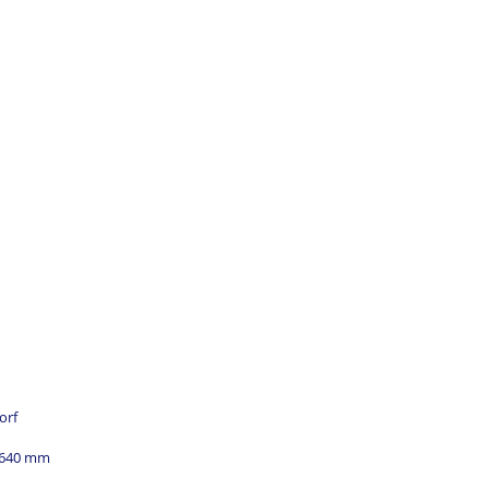
orf
 640 mm