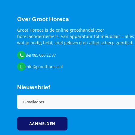
Over Groot Horeca
Groot Horeca is de online groothandel voor
horecaondernemers. Van apparatuur tot meubilair – alles
wat je nodig hebt, snel geleverd en altijd scherp geprijsd.
Bel 085 060 22 37
info@groothoreca.nl
Nieuwsbrief
E-
mailadres
(Vereist)