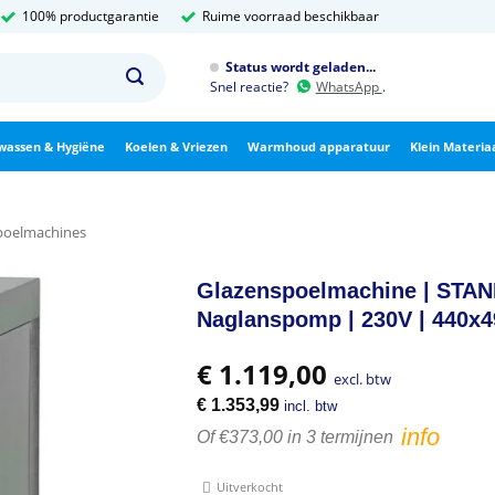
100% productgarantie
Ruime voorraad beschikbaar
Status wordt geladen...
Snel reactie?
WhatsApp
.
wassen & Hygiëne
Koelen & Vriezen
Warmhoud apparatuur
Klein Materia
poelmachines
Glazenspoelmachine | STAN
Naglanspomp | 230V | 440x
€
1.119,00
excl. btw
€
1.353,99
incl. btw
info
Of €373,00 in 3 termijnen
Uitverkocht