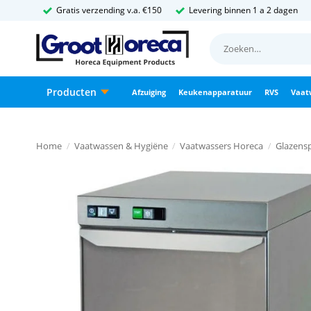
Ga
Gratis verzending v.a. €150
Levering binnen 1 a 2 dagen
naar
Zoeken
inhoud
naar:
Producten
Afzuiging
Keukenapparatuur
RVS
Vaat
Home
/
Vaatwassen & Hygiëne
/
Vaatwassers Horeca
/
Glazens