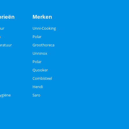
orieën
Merken
uur
Unni-Cooking
n
Polar
ratuur
Groothoreca
Unninox
Polar
Quooker
Combisteel
Hendi
ygiëne
Saro