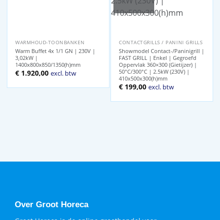
WARMHOUD-TOONBANKEN
CONTACTGRILLS / PANINI GRILLS
Warm Buffet 4x 1/1 GN | 230V |
Showmodel Contact-/Paninigrill |
3,02kW |
FAST GRILL | Enkel | Gegroefd
1400x800x850/1350(h)mm
Oppervlak 360×300 (Gietijzer) |
50°C/300°C | 2.5kW (230V) |
€
1.920,00
excl. btw
410x500x300(h)mm
Oorspronkelijke
Huidige
€
199,00
excl. btw
prijs
prijs
was:
is:
€ 314,00.
€ 199,00.
Over Groot Horeca