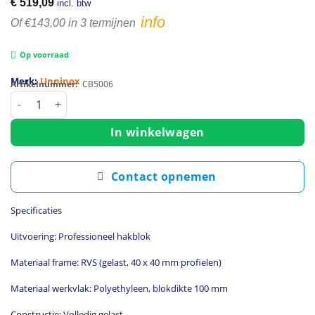
€
519,09
incl. btw
info
Of €143,00 in 3 termijnen
Op voorraad
Merk:
Unninox
Artikelnummer:
CB5006
Hakblok | RVS/Polyethyleen | Blokdikte 100mm | Gelast | 5
In winkelwagen
Contact opnemen
Specificaties
Uitvoering: Professioneel hakblok
Materiaal frame: RVS (gelast, 40 x 40 mm profielen)
Materiaal werkvlak: Polyethyleen, blokdikte 100 mm
Constructie: Volledig gelast