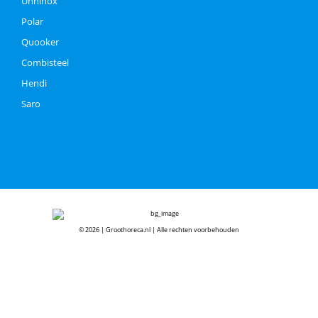
Unninox
Polar
Quooker
Combisteel
Hendi
Saro
© 2026 | Groothoreca.nl | Alle rechten voorbehouden