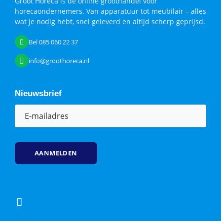
Groot Horeca is de online groothandel voor
horecaondernemers. Van apparatuur tot meubilair – alles
wat je nodig hebt, snel geleverd en altijd scherp geprijsd.
Bel 085 060 22 37
info@groothoreca.nl
Nieuwsbrief
E-
mailadres
(Vereist)