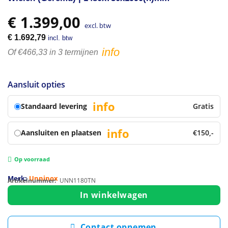
€
1.399,00
excl. btw
€
1.692,79
incl. btw
info
Of €466,33 in 3 termijnen
Aansluit opties
info
Standaard levering
Gratis
info
Aansluiten en plaatsen
€150,-
Op voorraad
Merk:
Unninox
Artikelnummer:
UNN1180TN
In winkelwagen
Contact opnemen