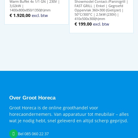
Warm Buffet 4x 1/1 GN | 230V |
Showmodel Contact-/Paninigrill |
3,02kW |
FAST GRILL | Enkel | Gegroefd
1400x800x850/1350(h)mm
Oppervlak 360×300 (Gietijzer) |
50°C/300°C | 2.5kW (230V) |
€
1.920,00
excl. btw
410x500x300(h)mm
Oorspronkelijke
Huidige
€
199,00
excl. btw
prijs
prijs
was:
is:
€ 314,00.
€ 199,00.
Over Groot Horeca
Groot Horeca is de online groothandel voor
horecaondernemers. Van apparatuur tot meubilair – alles
wat je nodig hebt, snel geleverd en altijd scherp geprijsd.
Bel 085 060 22 37