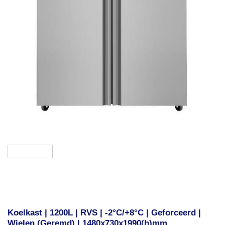
Koelkast | 1200L | RVS | -2°C/+8°C | Geforceerd |
Wielen (Geremd) | 1480x730x1990(h)mm