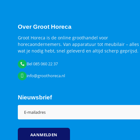
Over Groot Horeca
Groot Horeca is de online groothandel voor
horecaondernemers. Van apparatuur tot meubilair – alles
wat je nodig hebt, snel geleverd en altijd scherp geprijsd.
Bel 085 060 22 37
info@groothoreca.nl
Nieuwsbrief
E-
mailadres
(Vereist)