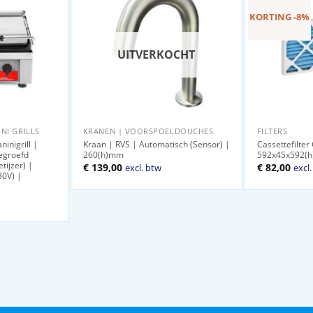
KORTING -8%
UITVERKOCHT
NI GRILLS
KRANEN | VOORSPOELDOUCHES
FILTERS
inigrill |
Kraan | RVS | Automatisch (Sensor) |
Cassettefilter
egroefd
260(h)mm
592x45x592(
tijzer) |
Oorspronkel
Huid
€
139,00
€
82,00
excl. btw
excl
30V) |
prijs
prijs
was:
is:
€ 89,00.
€ 82,