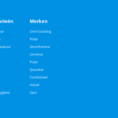
orieën
Merken
uur
Unni-Cooking
n
Polar
ratuur
Groothoreca
Unninox
Polar
Quooker
Combisteel
Hendi
ygiëne
Saro