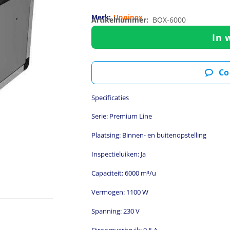
Merk:
Unninox
Artikelnummer:
BOX-6000
In 
Co
Specificaties
Serie: Premium Line
Plaatsing: Binnen- en buitenopstelling
Inspectieluiken: Ja
Capaciteit: 6000 m³/u
Vermogen: 1100 W
Spanning: 230 V
Stroomverbruik: 9,5 A