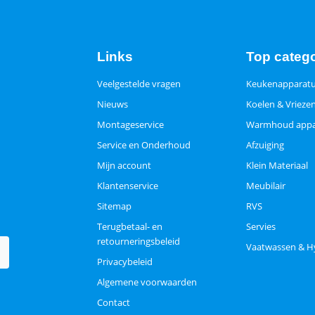
Links
Top categ
Veelgestelde vragen
Keukenapparat
Nieuws
Koelen & Vrieze
Montageservice
Warmhoud appa
Service en Onderhoud
Afzuiging
Mijn account
Klein Materiaal
Klantenservice
Meubilair
Sitemap
RVS
Terugbetaal- en
Servies
retourneringsbeleid
Vaatwassen & H
Privacybeleid
Algemene voorwaarden
Contact