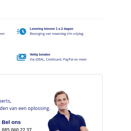
Levering binnen 1 a 2 dagen
geen
Bezorging van maandag t/m vrijdag
Veilig betalen
Via iDEAL, Creditcard, PayPal en meer
erts,
nden van een oplossing.
Bel ons
085 060 22 37