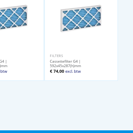
FILTERS
 G4 |
Cassettefilter G4 |
h)mm
592x45x287(h)mm
ijke
ige
€
74,00
. btw
excl. btw
00.