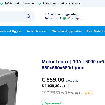
100% productgarantie
Ruime voorraad beschikbaar
Status wordt geladen...
Snel reactie?
WhatsApp
.
wassen & Hygiëne
Koelen & Vriezen
Warmhoud apparatuur
Klein Materia
Motor Inbox | 10A | 6000 m³/
650x650x650(h)mm
€
859,00
excl. btw
€
1.039,39
incl. btw
info
Of €286,33 in 3 termijnen
Op voorraad