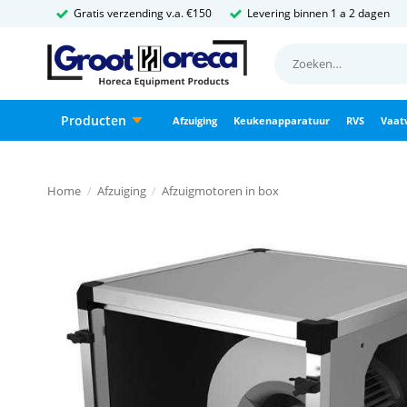
Ga
Gratis verzending v.a. €150
Levering binnen 1 a 2 dagen
naar
Zoeken
inhoud
naar:
Producten
Afzuiging
Keukenapparatuur
RVS
Vaat
Home
/
Afzuiging
/
Afzuigmotoren in box