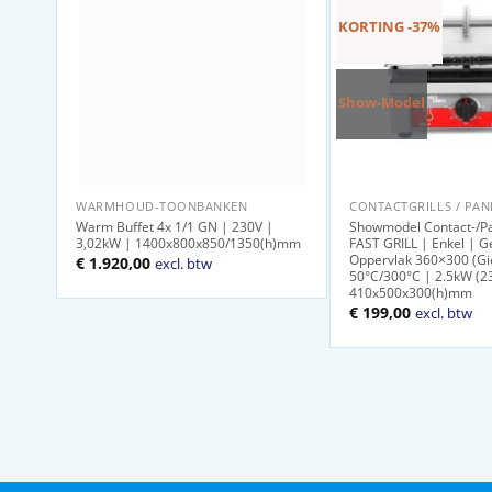
KORTING -37%
Show-Model
WARMHOUD-TOONBANKEN
CONTACTGRILLS / PANI
Warm Buffet 4x 1/1 GN | 230V |
Showmodel Contact-/Pan
3,02kW | 1400x800x850/1350(h)mm
FAST GRILL | Enkel | G
Oppervlak 360×300 (Gie
€
1.920,00
excl. btw
50°C/300°C | 2.5kW (2
410x500x300(h)mm
Oorspronkelijke
Huidige
€
199,00
excl. btw
prijs
prijs
was:
is:
€ 314,00.
€ 199,00.