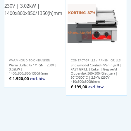
KORTING -37%
Show-Model
WARMHOUD-TOONBANKEN
CONTACTGRILLS / PANINI GRILLS
Warm Buffet 4x 1/1 GN | 230V |
Showmodel Contact-/Paninigrill |
3,02kW |
FAST GRILL | Enkel | Gegroefd
1400x800x850/1350(h)mm
Oppervlak 360×300 (Gietijzer) |
50°C/300°C | 2.5kW (230V) |
€
1.920,00
excl. btw
410x500x300(h)mm
Oorspronkelijke
Huidige
€
199,00
excl. btw
prijs
prijs
was:
is:
€ 314,00.
€ 199,00.