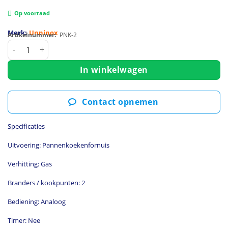
Op voorraad
Merk:
Unninox
Artikelnummer:
PNK-2
Pannenkoekenfornuis | Gas | 2 Branders | 2x 8kW | Bodemsc
In winkelwagen
Contact opnemen
Specificaties
Uitvoering: Pannenkoekenfornuis
Verhitting: Gas
Branders / kookpunten: 2
Bediening: Analoog
Timer: Nee