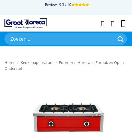
Ga
Reviews 9.5 / 10
naar
inhoud
Zoeken
naar:
Home
/
Keukenapparatuur
/
Fornuizen Horeca
/
Fornuizen Open
Onderstel