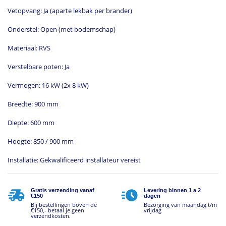
Vetopvang: Ja (aparte lekbak per brander)
Onderstel: Open (met bodemschap)
Materiaal: RVS
Verstelbare poten: Ja
Vermogen: 16 kW (2x 8 kW)
Breedte: 900 mm
Diepte: 600 mm
Hoogte: 850 / 900 mm
Installatie: Gekwalificeerd installateur vereist
Gratis verzending vanaf
Levering binnen 1 a 2
€150
dagen
Bij bestellingen boven de
Bezorging van maandag t/m
€150,- betaal je geen
vrijdag
verzendkosten.