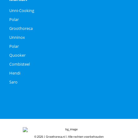
Unni-Cooking
Polar
Groothoreca
Unninox
Polar
Quooker
Combisteel
Hendi
Saro
© 2026 | Groothoreca.nl | Alle rechten voorbehouden