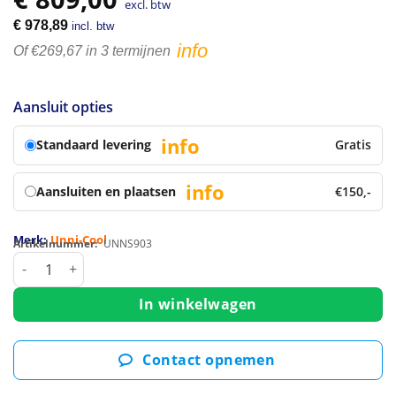
excl. btw
€
978,89
incl. btw
info
Of €269,67 in 3 termijnen
Aansluit opties
info
Standaard levering
Gratis
info
Aansluiten en plaatsen
€150,-
Merk:
Unni-Cool
Artikelnummer:
UNNS903
Pizzawerkbank | 350L | 3 Deuren (1/1 GN) | Boven 8x 1/6 GN |
In winkelwagen
Contact opnemen