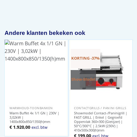
Andere klanten bekeken ook
KORTING -37%
Show-Model
WARMHOUD-TOONBANKEN
CONTACTGRILLS / PANINI GRILLS
Warm Buffet 4x 1/1 GN | 230V |
Showmodel Contact-/Paninigrill |
3,02kW |
FAST GRILL | Enkel | Gegroefd
1400x800x850/1350(h)mm
Oppervlak 360×300 (Gietijzer) |
50°C/300°C | 2.5kW (230V) |
€
1.920,00
excl. btw
410x500x300(h)mm
Oorspronkelijke
Huidige
€
199,00
excl. btw