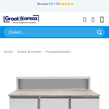
Ga
Reviews 9.5 / 10
naar
inhoud
Zoeken
naar:
Home
/
Koelen & Vriezen
/
Pizzawerkbanken