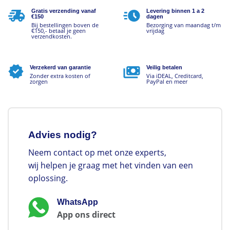
Gratis verzending vanaf
Levering binnen 1 a 2
€150
dagen
Bij bestellingen boven de
Bezorging van maandag t/m
€150,- betaal je geen
vrijdag
verzendkosten.
Verzekerd van garantie
Veilig betalen
Zonder extra kosten of
Via iDEAL, Creditcard,
zorgen
PayPal en meer
Advies nodig?
Neem contact op met onze experts,
wij helpen je graag met het vinden van een
oplossing.
WhatsApp
App ons direct