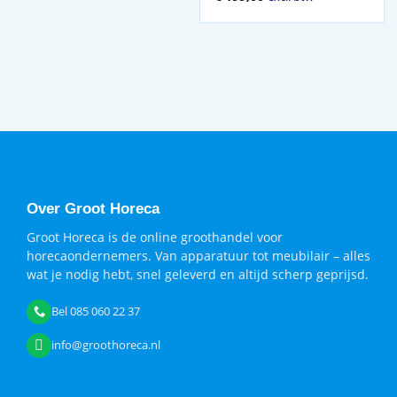
prijs
prijs
was:
is:
€ 314,00.
€ 199,00.
Over Groot Horeca
Groot Horeca is de online groothandel voor
horecaondernemers. Van apparatuur tot meubilair – alles
wat je nodig hebt, snel geleverd en altijd scherp geprijsd.
Bel 085 060 22 37
info@groothoreca.nl