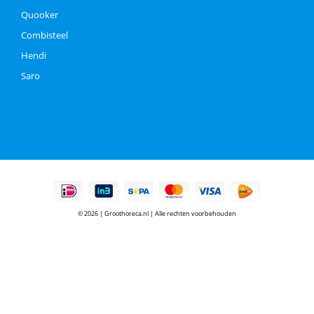
Quooker
Combisteel
Hendi
Saro
© 2026 | Groothoreca.nl | Alle rechten voorbehouden