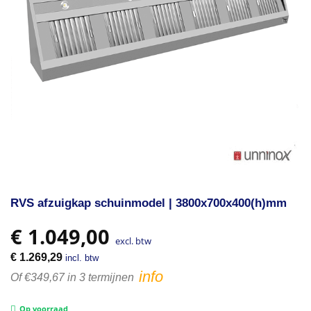
RVS afzuigkap schuinmodel | 3800x700x400(h)mm
€
1.049,00
excl. btw
€
1.269,29
incl. btw
info
Of €349,67 in 3 termijnen
Op voorraad