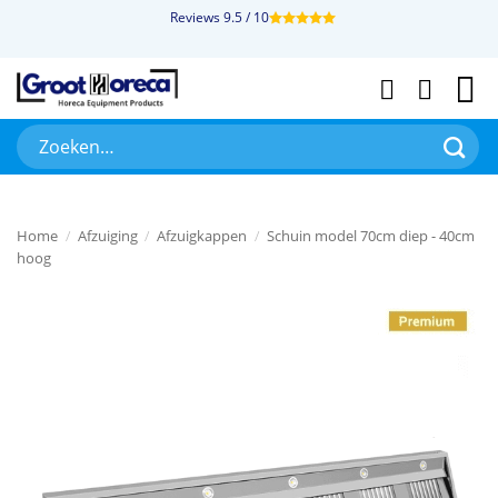
Ga
Reviews 9.5 / 10
naar
inhoud
Zoeken
naar:
Home
/
Afzuiging
/
Afzuigkappen
/
Schuin model 70cm diep - 40cm
hoog