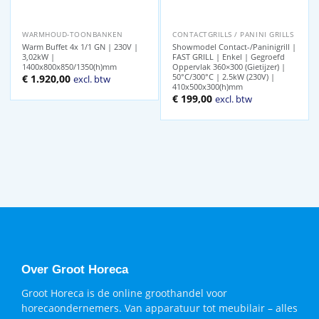
WARMHOUD-TOONBANKEN
CONTACTGRILLS / PANINI GRILLS
Warm Buffet 4x 1/1 GN | 230V |
Showmodel Contact-/Paninigrill |
3,02kW |
FAST GRILL | Enkel | Gegroefd
1400x800x850/1350(h)mm
Oppervlak 360×300 (Gietijzer) |
50°C/300°C | 2.5kW (230V) |
€
1.920,00
excl. btw
410x500x300(h)mm
Oorspronkelijke
Huidige
€
199,00
excl. btw
prijs
prijs
was:
is:
€ 314,00.
€ 199,00.
Over Groot Horeca
Groot Horeca is de online groothandel voor
horecaondernemers. Van apparatuur tot meubilair – alles