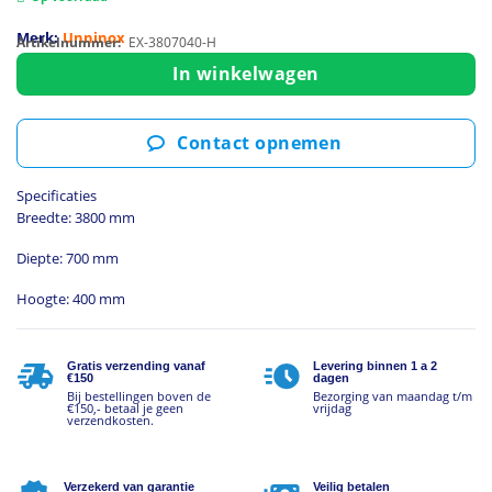
Merk:
Unninox
Artikelnummer:
EX-3807040-H
In winkelwagen
Contact opnemen
Specificaties
Breedte: 3800 mm
Diepte: 700 mm
Hoogte: 400 mm
Gratis verzending vanaf
Levering binnen 1 a 2
€150
dagen
Bij bestellingen boven de
Bezorging van maandag t/m
€150,- betaal je geen
vrijdag
verzendkosten.
Verzekerd van garantie
Veilig betalen