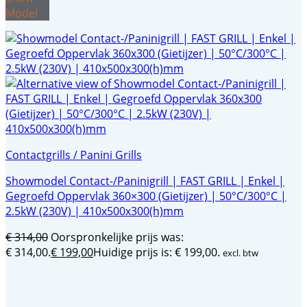
Model
Contactgrills / Panini Grills
Showmodel Contact-/Paninigrill | FAST GRILL | Enkel |
Gegroefd Oppervlak 360×300 (Gietijzer) | 50°C/300°C |
2.5kW (230V) | 410x500x300(h)mm
€
314,00
Oorspronkelijke prijs was:
€ 314,00.
€
199,00
Huidige prijs is: € 199,00.
excl. btw