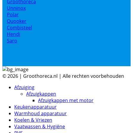
Groothoreca
Unninox
Polar
Quooker
Combisteel
Hendi
Saro
© 2026 | Groothoreca.nl | Alle rechten voorbehouden
Afzuiging
Afzuigkappen
Afzuigkappen met motor
Keukenapparatuur
Warmhoud apparatuur
Koelen & Vriezen
Vaatwassen & Hygiëne
RVS