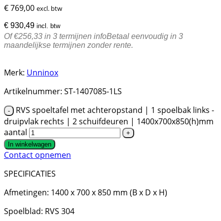
€
769,00
excl. btw
€
930,49
incl. btw
Of €256,33 in 3 termijnen
info
Betaal eenvoudig in 3
maandelijkse termijnen zonder rente.
Merk:
Unninox
Artikelnummer:
ST-1407085-1LS
RVS spoeltafel met achteropstand | 1 spoelbak links -
druipvlak rechts | 2 schuifdeuren | 1400x700x850(h)mm
aantal
In winkelwagen
Contact opnemen
SPECIFICATIES
Afmetingen: 1400 x 700 x 850 mm (B x D x H)
Spoelblad: RVS 304