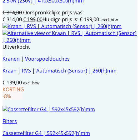
2.5kW (230V) | 410x500x300(h)mm
€
314,00
Oorspronkelijke prijs was:
€ 314,00.
€
199,00
Huidige prijs is: € 199,00.
excl. btw
Uitverkocht
Kranen | Voorspoeldouches
Kraan | RVS | Automatisch (Sensor) | 260(h)mm
€
139,00
excl. btw
KORTING
-8%
Filters
Cassettefilter G4 | 592x45x592(h)mm