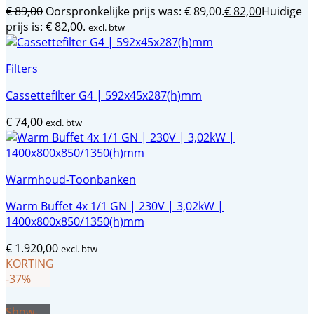
€
89,00
Oorspronkelijke prijs was: € 89,00.
€
82,00
Huidige
prijs is: € 82,00.
excl. btw
Filters
Cassettefilter G4 | 592x45x287(h)mm
€
74,00
excl. btw
Warmhoud-Toonbanken
Warm Buffet 4x 1/1 GN | 230V | 3,02kW |
1400x800x850/1350(h)mm
€
1.920,00
excl. btw
KORTING
-37%
Show-