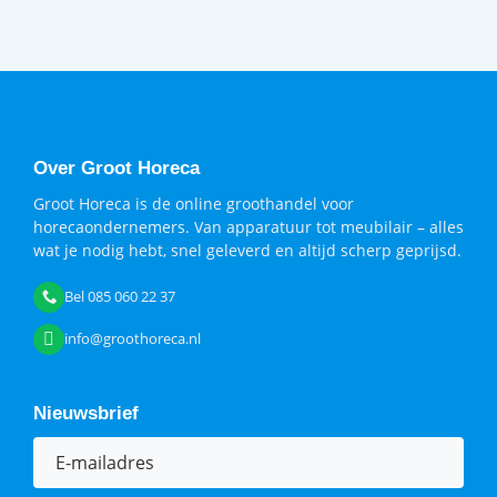
Over Groot Horeca
Groot Horeca is de online groothandel voor
horecaondernemers. Van apparatuur tot meubilair – alles
wat je nodig hebt, snel geleverd en altijd scherp geprijsd.
Bel 085 060 22 37
info@groothoreca.nl
Nieuwsbrief
E-
mailadres
(Vereist)