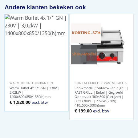
Andere klanten bekeken ook
KORTING -37%
Show-Model
WARMHOUD-TOONBANKEN
CONTACTGRILLS / PANINI GRILLS
Warm Buffet 4x 1/1 GN | 230V |
Showmodel Contact-/Paninigrill |
3,02kW |
FAST GRILL | Enkel | Gegroefd
1400x800x850/1350(h)mm
Oppervlak 360×300 (Gietijzer) |
50°C/300°C | 2.5kW (230V) |
€
1.920,00
excl. btw
410x500x300(h)mm
Oorspronkelijke
Huidige
€
199,00
excl. btw
prijs
prijs
was:
is:
€ 314,00.
€ 199,00.