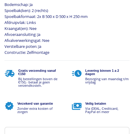
Bodemschap: Ja
Spoelbak(ken): 2 (rechts)
Spoelbakformaat: 2x B 500 x D 500 x H 250 mm
Afdruipvlak: Links
Kraangat(en): Nee
Afvoeraansluiting: Ja
Afvalverwerkingsgat: Nee
Verstelbare poten: Ja
Constructie: Zelfmontage
Gratis verzending vanaf
Levering binnen 1 a 2
€150
dagen
Bij bestellingen boven de
Bezorging van maandag t/m
€150,- betaal je geen
vrijdag
verzendkosten.
Verzekerd van garantie
Veilig betalen
Zonder extra kosten of
Via iDEAL, Creditcard,
zorgen
PayPal en meer