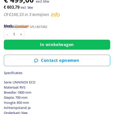
excl. btw
€
603,79
incl. btw
info
Of €166,33 in 3 termijnen
Merk:
Unninox
Artikelnummer:
SPL18070R2
Spoeltafel | ECO | RVS | 2 Spoelbakken (Rechts) + Afdruipvl
In winkelwagen
Contact opnemen
Specificaties
Serie: UNNINOX ECO
Materiaal: RVS
Breedte: 1800 mm
Diepte: 700 mm
Hoogte: 850 mm
Achteropstand: Ja
Onderkast: Nee