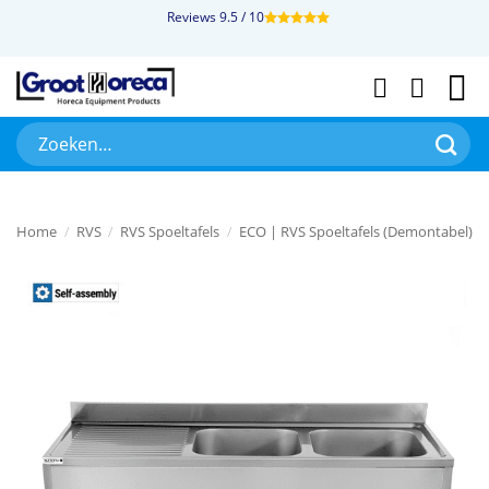
Ga
Reviews 9.5 / 10
naar
inhoud
Zoeken
naar:
Home
/
RVS
/
RVS Spoeltafels
/
ECO | RVS Spoeltafels (Demontabel)