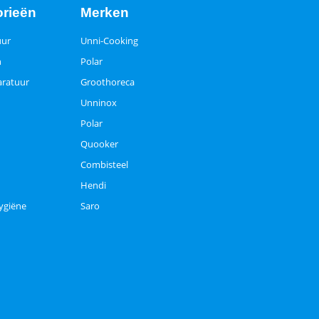
orieën
Merken
uur
Unni-Cooking
n
Polar
ratuur
Groothoreca
Unninox
Polar
Quooker
Combisteel
Hendi
ygiëne
Saro