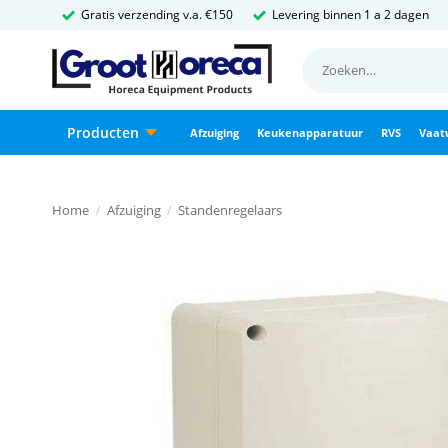
Ga
Gratis verzending v.a. €150
Levering binnen 1 a 2 dagen
naar
Zoeken
inhoud
naar:
Producten
Afzuiging
Keukenapparatuur
RVS
Vaat
Home
/
Afzuiging
/
Standenregelaars