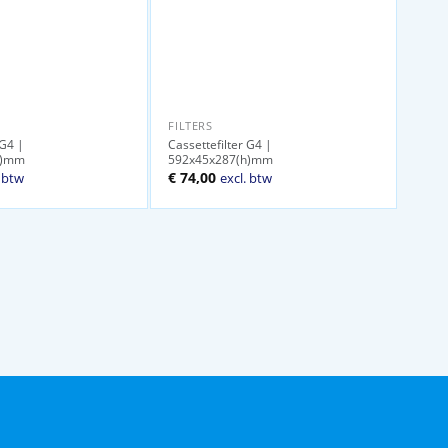
FILTERS
 G4 |
Cassettefilter G4 |
h)mm
592x45x287(h)mm
ijke
ige
€
74,00
. btw
excl. btw
00.