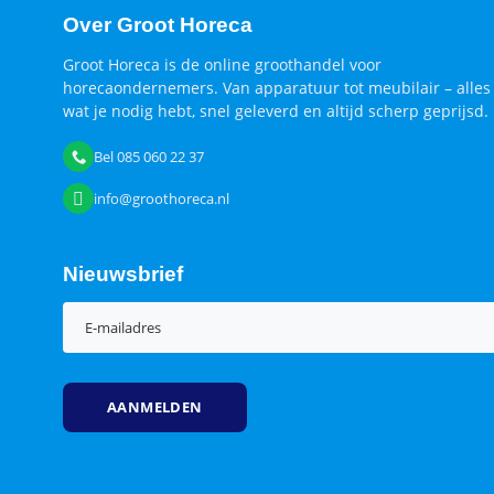
Over Groot Horeca
Groot Horeca is de online groothandel voor
horecaondernemers. Van apparatuur tot meubilair – alles
wat je nodig hebt, snel geleverd en altijd scherp geprijsd.
Bel 085 060 22 37
info@groothoreca.nl
Nieuwsbrief
E-
mailadres
(Vereist)