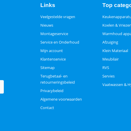
Links
Top categ
Veelgestelde vragen
Keukenapparat
Nieuws
Koelen & Vrieze
Montageservice
Warmhoud appa
Service en Onderhoud
Afzuiging
Mijn account
Klein Materiaal
Klantenservice
Meubilair
Sitemap
RVS
Terugbetaal- en
Servies
retourneringsbeleid
Vaatwassen & H
Privacybeleid
Algemene voorwaarden
Contact