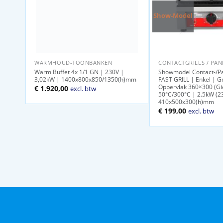
Show-Model
WARMHOUD-TOONBANKEN
CONTACTGRILLS / PANI
Warm Buffet 4x 1/1 GN | 230V |
Showmodel Contact-/Pan
3,02kW | 1400x800x850/1350(h)mm
FAST GRILL | Enkel | G
Oppervlak 360×300 (Gie
€
1.920,00
excl. btw
50°C/300°C | 2.5kW (2
410x500x300(h)mm
Oorspronkelijke
Huidige
€
199,00
excl. btw
prijs
prijs
was:
is:
€ 314,00.
€ 199,00.