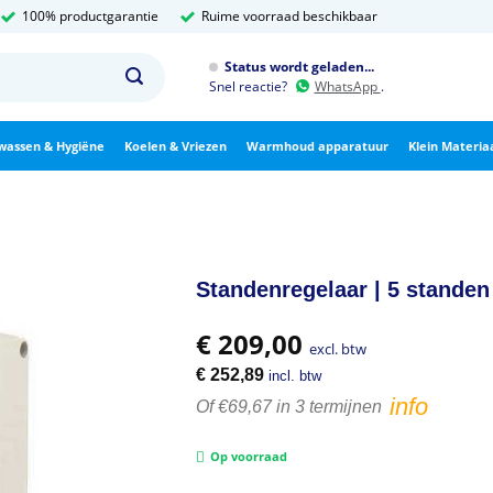
100% productgarantie
Ruime voorraad beschikbaar
Status wordt geladen...
Snel reactie?
WhatsApp
.
wassen & Hygiëne
Koelen & Vriezen
Warmhoud apparatuur
Klein Materia
Standenregelaar | 5 standen 
€
209,00
excl. btw
€
252,89
incl. btw
info
Of €69,67 in 3 termijnen
Op voorraad