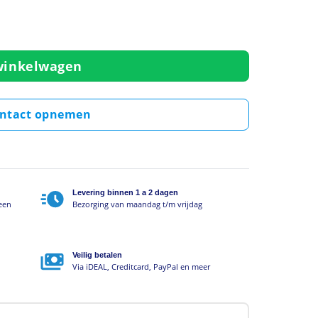
,5A | 230V aantal
winkelwagen
ntact opnemen
Levering binnen 1 a 2 dagen
geen
Bezorging van maandag t/m vrijdag
Veilig betalen
Via iDEAL, Creditcard, PayPal en meer