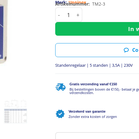
Merk:
Unninox
Artikelnummer:
TM2-3
Standenregelaar | 5 standen | 3
In 
Co
Standenregelaar | 5 standen | 3,5A | 230V
Gratis verzending vanaf €150
Bij bestellingen boven de €150,- betaal je 
verzendkosten.
Verzekerd van garantie
Zonder extra kosten of zorgen