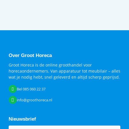
Over Groot Horeca
Groot Horeca is de online groothandel voor
horecaondernemers. Van apparatuur tot meubilair – alles
wat je nodig hebt, snel geleverd en altijd scherp geprijsd.
Bel 085 060 22 37
info@groothoreca.nl
Nieuwsbrief
E-