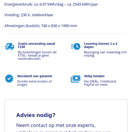
Energieverbruik: ca. 6,97 kWh/dag – ca. 2543 kWh/jaar
Voeding: 230 V, stekkerklaar
Afmetingen (bxdxh): 740 x 830 x 1990 mm
Gratis verzending vanaf
Levering binnen 1 a 2
€150
dagen
Bij bestellingen boven de
Bezorging van maandag t/m
€150,- betaal je geen
vrijdag
verzendkosten.
Verzekerd van garantie
Veilig betalen
Zonder extra kosten of
Via iDEAL, Creditcard,
zorgen
PayPal en meer
Advies nodig?
Neem contact op met onze experts,