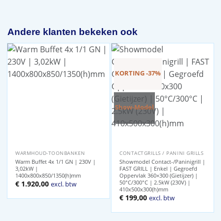
Andere klanten bekeken ook
KORTING -37%
Show-Model
WARMHOUD-TOONBANKEN
CONTACTGRILLS / PANINI GRILLS
Warm Buffet 4x 1/1 GN | 230V |
Showmodel Contact-/Paninigrill |
3,02kW |
FAST GRILL | Enkel | Gegroefd
1400x800x850/1350(h)mm
Oppervlak 360×300 (Gietijzer) |
50°C/300°C | 2.5kW (230V) |
€
1.920,00
excl. btw
410x500x300(h)mm
Oorspronkelijke
Huidige
€
199,00
excl. btw
prijs
prijs
was:
is:
€ 314,00.
€ 199,00.