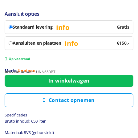
Aansluit opties
info
Standaard levering
Gratis
info
Aansluiten en plaatsen
€150,-
Op voorraad
Merk:
Unninox
Artikelnummer:
UNN650BT
In winkelwagen
Contact opnemen
Specificaties
Bruto inhoud: 650 liter
Materiaal: RVS (geborsteld)