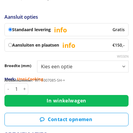
Aansluit opties
info
Standaard levering
Gratis
info
Aansluiten en plaatsen
€150,-
WISSEN
Breedte (mm)
Merk:
Unni-Cooking
Artikelnummer:
WT-1007085-SH-+
Warmhoudkast | RVS | 30°C/80°C | Geventileerd | Schuifdeure
In winkelwagen
Contact opnemen