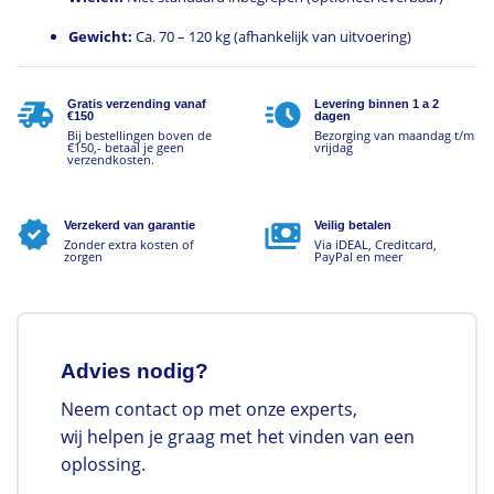
Gewicht:
Ca. 70 – 120 kg (afhankelijk van uitvoering)
Gratis verzending vanaf
Levering binnen 1 a 2
€150
dagen
Bij bestellingen boven de
Bezorging van maandag t/m
€150,- betaal je geen
vrijdag
verzendkosten.
Verzekerd van garantie
Veilig betalen
Zonder extra kosten of
Via iDEAL, Creditcard,
zorgen
PayPal en meer
Advies nodig?
Neem contact op met onze experts,
wij helpen je graag met het vinden van een
oplossing.