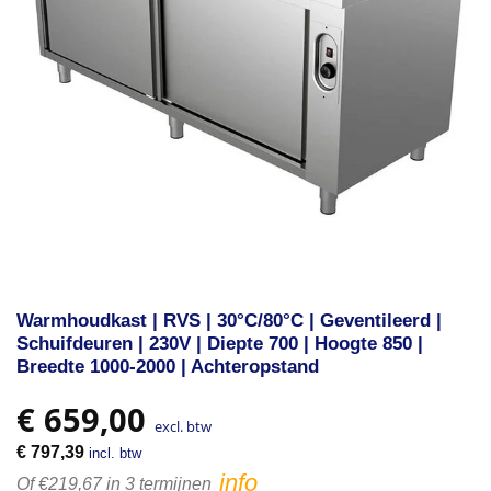
Warmhoudkast | RVS | 30°C/80°C | Geventileerd |
Schuifdeuren | 230V | Diepte 700 | Hoogte 850 |
Breedte 1000-2000 | Achteropstand
€
659,00
excl. btw
€
797,39
incl. btw
info
Of €219,67 in 3 termijnen