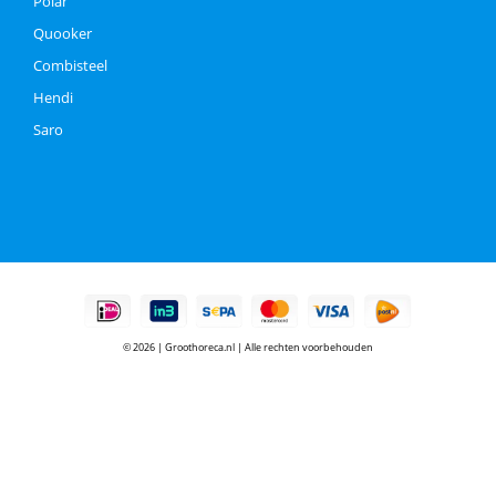
Polar
Quooker
Combisteel
Hendi
Saro
© 2026 | Groothoreca.nl | Alle rechten voorbehouden