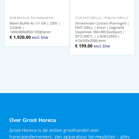
WARMHOUD-TOONBANKEN
CONTACTGRILLS / PANINI GRILLS
Warm Buffet 4x 1/1 GN | 230V |
Showmodel Contact-/Paninigrill |
3,02kW |
FAST GRILL | Enkel | Gegroefd
1400x800x850/1350(h)mm
Oppervlak 360×300 (Gietijzer) |
50°C/300°C | 2.5kW (230V) |
€
1.920,00
excl. btw
410x500x300(h)mm
Oorspronkelijke
Huidige
€
199,00
excl. btw
prijs
prijs
was:
is:
€ 314,00.
€ 199,00.
Over Groot Horeca
Groot Horeca is de online groothandel voor
horecaondernemers. Van apparatuur tot meubilair – alles