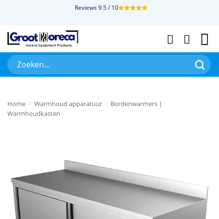
Ga
Reviews 9.5 / 10
naar
inhoud
Zoeken
naar:
Home
/
Warmhoud apparatuur
/
Bordenwarmers |
Warmhoudkasten