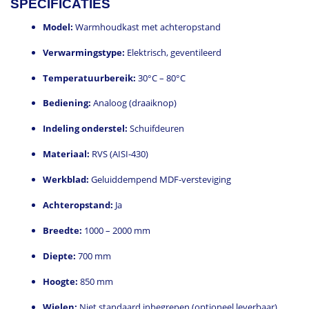
SPECIFICATIES
Model:
Warmhoudkast met achteropstand
Verwarmingstype:
Elektrisch, geventileerd
Temperatuurbereik:
30°C – 80°C
Bediening:
Analoog (draaiknop)
Indeling onderstel:
Schuifdeuren
Materiaal:
RVS (AISI-430)
Werkblad:
Geluiddempend MDF-versteviging
Achteropstand:
Ja
Breedte:
1000 – 2000 mm
Diepte:
700 mm
Hoogte:
850 mm
Wielen:
Niet standaard inbegrepen (optioneel leverbaar)