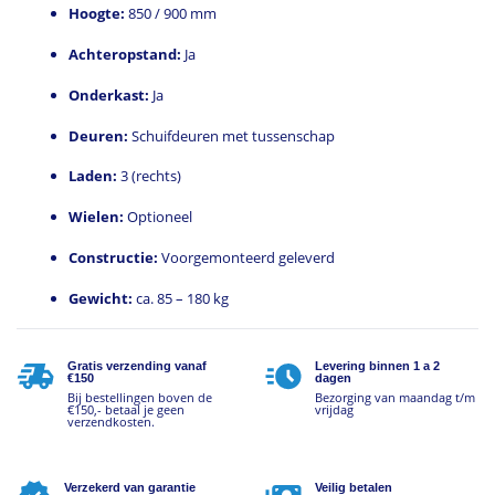
Hoogte:
850 / 900 mm
Achteropstand:
Ja
Onderkast:
Ja
Deuren:
Schuifdeuren met tussenschap
Laden:
3 (rechts)
Wielen:
Optioneel
Constructie:
Voorgemonteerd geleverd
Gewicht:
ca. 85 – 180 kg
Gratis verzending vanaf
Levering binnen 1 a 2
€150
dagen
Bij bestellingen boven de
Bezorging van maandag t/m
€150,- betaal je geen
vrijdag
verzendkosten.
Verzekerd van garantie
Veilig betalen