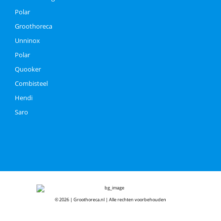
Polar
Groothoreca
Unninox
Polar
Quooker
Combisteel
Hendi
Saro
© 2026 | Groothoreca.nl | Alle rechten voorbehouden