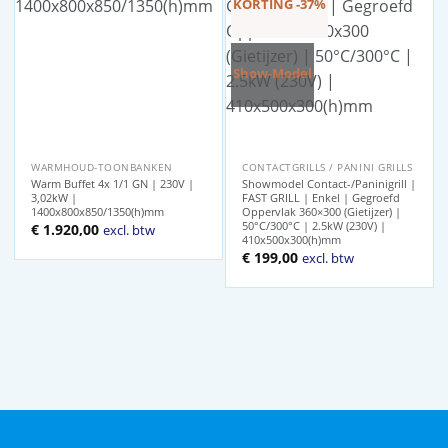
KORTING -37%
Show-Model
WARMHOUD-TOONBANKEN
CONTACTGRILLS / PANINI GRILLS
Warm Buffet 4x 1/1 GN | 230V |
Showmodel Contact-/Paninigrill |
3,02kW |
FAST GRILL | Enkel | Gegroefd
1400x800x850/1350(h)mm
Oppervlak 360×300 (Gietijzer) |
50°C/300°C | 2.5kW (230V) |
€
1.920,00
excl. btw
410x500x300(h)mm
Oorspronkelijke
Huidige
€
199,00
excl. btw
prijs
prijs
was:
is:
€ 314,00.
€ 199,00.