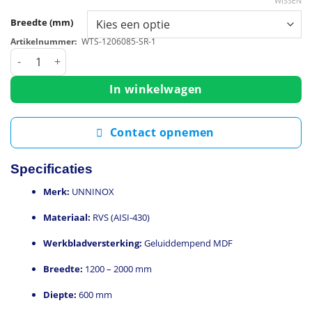
WISSEN
Breedte (mm)
Artikelnummer:
WTS-1206085-SR-1
Werkbank | RVS | Schuifdeuren + Laden (Rechts) | Diepte 600
In winkelwagen
Contact opnemen
Specificaties
Merk:
UNNINOX
Materiaal:
RVS (AISI-430)
Werkbladversterking:
Geluiddempend MDF
Breedte:
1200 – 2000 mm
Diepte:
600 mm