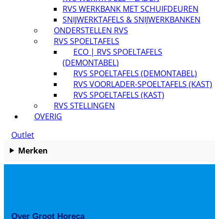
RVS WERKBANK MET SCHUIFDEUREN
SNIJWERKTAFELS & SNIJWERKBANKEN
ONDERSTELLEN RVS
RVS SPOELTAFELS
ECO | RVS SPOELTAFELS
(DEMONTABEL)
RVS SPOELTAFELS (DEMONTABEL)
RVS VOORLADER-SPOELTAFELS (KAST)
RVS SPOELTAFELS (KAST)
RVS STELLINGEN
OVERIG
Outlet
Merken
Over Groot Horeca