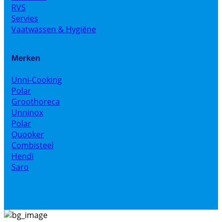
RVS
Servies
Vaatwassen & Hygiëne
Merken
Unni-Cooking
Polar
Groothoreca
Unninox
Polar
Quooker
Combisteel
Hendi
Saro