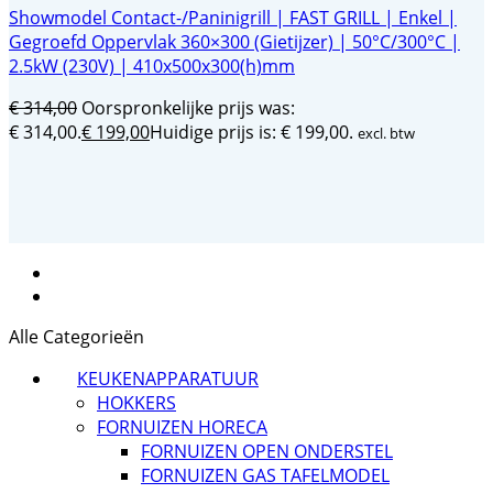
Showmodel Contact-/Paninigrill | FAST GRILL | Enkel |
Gegroefd Oppervlak 360×300 (Gietijzer) | 50°C/300°C |
2.5kW (230V) | 410x500x300(h)mm
€
314,00
Oorspronkelijke prijs was:
€ 314,00.
€
199,00
Huidige prijs is: € 199,00.
excl. btw
Alle Categorieën
KEUKENAPPARATUUR
HOKKERS
FORNUIZEN HORECA
FORNUIZEN OPEN ONDERSTEL
FORNUIZEN GAS TAFELMODEL