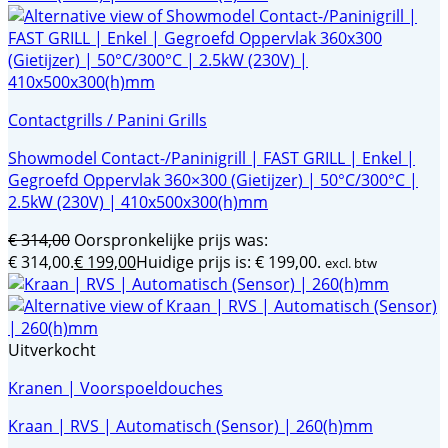
Contactgrills / Panini Grills
Showmodel Contact-/Paninigrill | FAST GRILL | Enkel |
Gegroefd Oppervlak 360×300 (Gietijzer) | 50°C/300°C |
2.5kW (230V) | 410x500x300(h)mm
€
314,00
Oorspronkelijke prijs was:
€ 314,00.
€
199,00
Huidige prijs is: € 199,00.
excl. btw
Uitverkocht
Kranen | Voorspoeldouches
Kraan | RVS | Automatisch (Sensor) | 260(h)mm