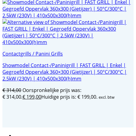
Contactgrills / Panini Grills
Showmodel Contact-/Paninigrill | FAST GRILL | Enkel |
Gegroefd Oppervlak 360×300 (Gietijzer) | 50°C/300°C |
2.5kW (230V) | 410x500x300(h)mm
€
314,00
Oorspronkelijke prijs was:
€ 314,00.
€
199,00
Huidige prijs is: € 199,00.
excl. btw