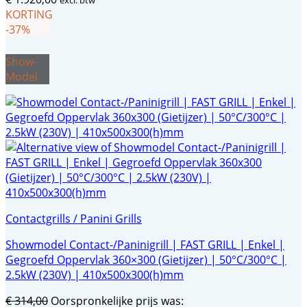
KORTING
-37%
Show-
Model
Contactgrills / Panini Grills
Showmodel Contact-/Paninigrill | FAST GRILL | Enkel |
Gegroefd Oppervlak 360×300 (Gietijzer) | 50°C/300°C |
2.5kW (230V) | 410x500x300(h)mm
€
314,00
Oorspronkelijke prijs was: