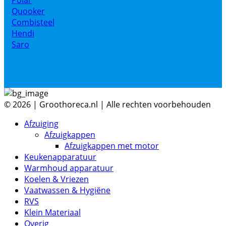
Quooker
Combisteel
Hendi
Saro
© 2026 | Groothoreca.nl | Alle rechten voorbehouden
Afzuiging
Afzuigkappen
Afzuigkappen met motor
Keukenapparatuur
Warmhoud apparatuur
Koelen & Vriezen
Vaatwassen & Hygiëne
RVS
Klein Materiaal
Overig