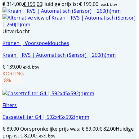
€ 314,00.
€
199,00
Huidige prijs is: € 199,00.
excl. btw
Uitverkocht
Kranen | Voorspoeldouches
Kraan | RVS | Automatisch (Sensor) | 260(h)mm
€
139,00
excl. btw
KORTING
-8%
Filters
Cassettefilter G4 | 592x45x592(h)mm
€
89,00
Oorspronkelijke prijs was: € 89,00.
€
82,00
Huidige
prijs is: € 82,00.
excl. btw