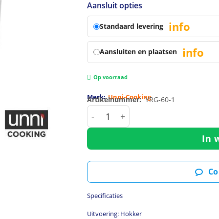
Aansluit opties
info
Standaard levering
info
Aansluiten en plaatsen
Op voorraad
Merk:
Unni-Cooking
Artikelnummer:
YRG-60-1
Hokker | Gas | 1 Brander (Enke
In 
Co
Specificaties
Uitvoering: Hokker