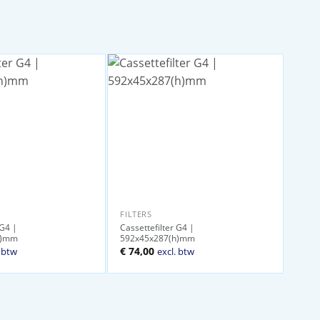
FILTERS
 G4 |
Cassettefilter G4 |
h)mm
592x45x287(h)mm
ijke
ige
€
74,00
. btw
excl. btw
00.