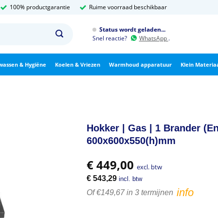
100% productgarantie
Ruime voorraad beschikbaar
Status wordt geladen...
Snel reactie?
WhatsApp
.
wassen & Hygiëne
Koelen & Vriezen
Warmhoud apparatuur
Klein Materia
Hokker | Gas | 1 Brander (En
600x600x550(h)mm
€
449,00
excl. btw
€
543,29
incl. btw
info
Of €149,67 in 3 termijnen