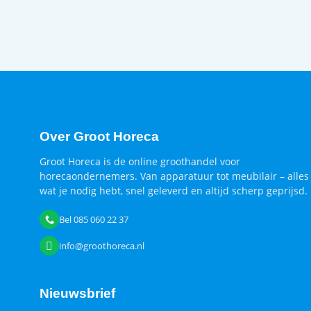
Over Groot Horeca
Groot Horeca is de online groothandel voor
horecaondernemers. Van apparatuur tot meubilair – alles
wat je nodig hebt, snel geleverd en altijd scherp geprijsd.
Bel 085 060 22 37
info@groothoreca.nl
Nieuwsbrief