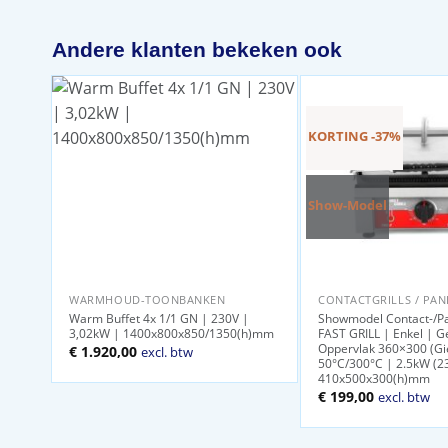
Andere klanten bekeken ook
KORTING -37%
Show-Model
WARMHOUD-TOONBANKEN
CONTACTGRILLS / PANI
Warm Buffet 4x 1/1 GN | 230V |
Showmodel Contact-/Pan
3,02kW | 1400x800x850/1350(h)mm
FAST GRILL | Enkel | G
Oppervlak 360×300 (Gie
€
1.920,00
excl. btw
50°C/300°C | 2.5kW (2
410x500x300(h)mm
Oorspronkelijke
Huidige
€
199,00
excl. btw
prijs
prijs
was:
is:
€ 314,00.
€ 199,00.