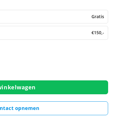
Gratis
€150,-
le Ring) | 12kW | 600x600x550(h)mm aantal
winkelwagen
ntact opnemen