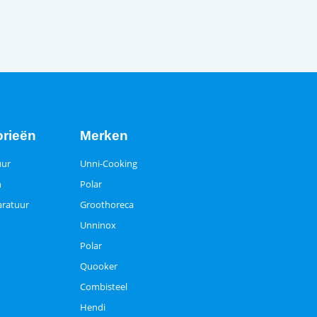
orieën
Merken
uur
Unni-Cooking
n
Polar
ratuur
Groothoreca
Unninox
Polar
Quooker
Combisteel
Hendi