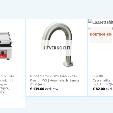
KORTING -8%
UITVERKOCHT
NI GRILLS
KRANEN | VOORSPOELDOUCHES
FILTERS
inigrill |
Kraan | RVS | Automatisch (Sensor) |
Cassettefilter
egroefd
260(h)mm
592x45x592(
tijzer) |
Oorspronkel
Huid
€
139,00
€
82,00
excl. btw
excl
30V) |
prijs
prijs
was:
is:
€ 89,00.
€ 82,