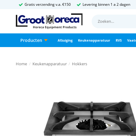
Ga
Gratis verzending v.a. €150
Levering binnen 1 a 2 dagen
naar
Zoeken
inhoud
naar:
Producten
Afzuiging
Keukenapparatuur
RVS
Vaat
Home
/
Keukenapparatuur
/
Hokkers