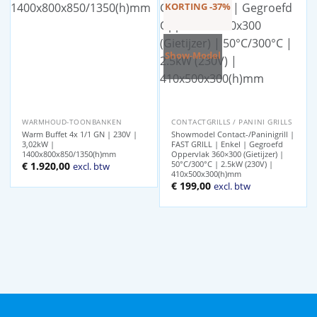
KORTING -37%
Show-Model
WARMHOUD-TOONBANKEN
CONTACTGRILLS / PANINI GRILLS
Warm Buffet 4x 1/1 GN | 230V |
Showmodel Contact-/Paninigrill |
3,02kW |
FAST GRILL | Enkel | Gegroefd
1400x800x850/1350(h)mm
Oppervlak 360×300 (Gietijzer) |
50°C/300°C | 2.5kW (230V) |
€
1.920,00
excl. btw
410x500x300(h)mm
Oorspronkelijke
Huidige
€
199,00
excl. btw
prijs
prijs
was:
is:
€ 314,00.
€ 199,00.