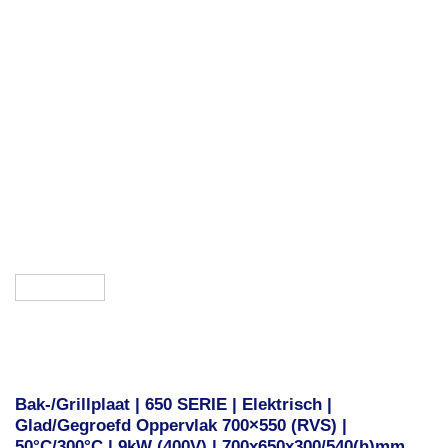
Bak-/Grillplaat | 650 SERIE | Elektrisch |
Glad/Gegroefd Oppervlak 700×550 (RVS) |
50°C/300°C | 9kW (400V) | 700x650x300/540(h)mm