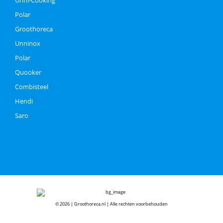
Polar
Groothoreca
Unninox
Polar
Quooker
Combisteel
Hendi
Saro
© 2026 | Groothoreca.nl | Alle rechten voorbehouden