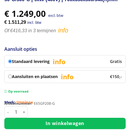
€
1.249,00
excl. btw
€
1.511,29
incl. btw
info
Of €416,33 in 3 termijnen
Aansluit opties
info
Standaard levering
Gratis
info
Aansluiten en plaatsen
€150,-
Op voorraad
Merk:
Unninox
Artikelnummer:
E65GP20B-G
Bak-/Grillplaat | 650 SERIE | Elektrisch | Glad/Gegroefd Opp
In winkelwagen